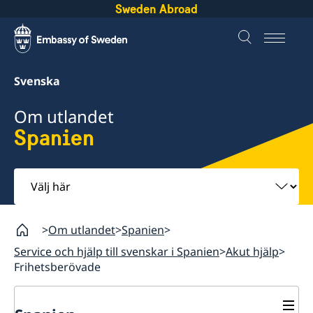
Sweden Abroad
Svenska
Om utlandet
Spanien
Välj
här
Om utlandet
Spanien
Service och hjälp till svenskar i Spanien
Akut hjälp
Frihetsberövade