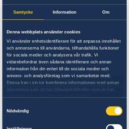
mot betalning av en säkerhet.
Samtycke
Information
Om
Sveriges ambassad i Madrid och de svenska
konsulaten i Spanien kan inte låna ut pengar
för borgen eller böter, men kan förmedla
Denna webbplats använder cookies
pengar från anhöriga.
Vi använder enhetsidentifierare för att anpassa innehållet
och annonserna till användarna, tillhandahålla funktioner
Förhållanden i häkten och fängelser
för sociala medier och analysera vår trafik. Vi
vidarebefordrar även sådana identifierare och annan
information från din enhet till de sociala medier och
Förhållandena i häkten och fängelser varierar
annons- och analysföretag som vi samarbetar med.
mellan länder och kan i vissa fall vara
Dessa kan i sin tur kombinera informationen med annan
bristfälliga.
information som du har tillhandahållit eller som de har
samlat in när du har använt deras tjänster.
Extra mat, hygienartiklar och andra
Samtyckesval
förnödenheter måste ofta bekostas privat.
Nödvändig
Om du saknar egna medel kan UD hjälpa till att
förmedla pengar från anhöriga.
Inställningar