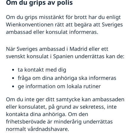
Om du grips av polis
Hjälp vid brott
Hjälp kring medborgarskap
Om du grips misstänkt för brott har du enligt
Förlust och bibehållande av svenskt medborgarskap
Gifta sig i Spanien
Wienkonventionen rätt att begära att Sveriges
Om svenskt medborgarskap
Vigsel på ambassaden
Avgifter
ambassad eller konsulat informeras.
Dubbelt medborgarskap
Vigsel inför spansk myndighet
Reseinformation
Vigsel i Sverige
Ambassadens reseinformation
När Sveriges ambassad i Madrid eller ett
Vigsel i Svenska kyrkan
svenskt konsulat i Spanien underrättas kan de:
Aktuella händelser
Allmänna säkerhetsläget
ta kontakt med dig
Terrorism
Naturförhållanden och katastrofer
fråga om dina anhöriga ska informeras
In- och utresebestämmelser
ge information om lokala rutiner
Hälso- och sjukvård
Lokala lagar och sedvänjor
Om du inte ger ditt samtycke kan ambassaden
Kriminalitet och personlig säkerhet
eller konsulatet, på grund av sekretess, inte
Trafiksäkerhet
kontakta dina anhöriga. Om den
Resa i landet
frihetsberövade är minderårig underrättas
Andorra och Gibraltar
normalt vårdnadshavare.