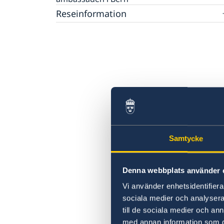
Reseinformation
Ambassadens reseinformation
Aktuella händelser
Allmänna säkerhetsläget
Terrorism
Naturförhållanden och katastrofer
In- och utresebestämmelser
Hälso- och sjukvård
Lokala lagar och sedvänjor
Kriminalitet och personlig säkerhet
Trafiksäkerhet
Samtycke
Resa i landet
Denna webbplats använder 
Vi använder enhetsidentifierar
sociala medier och analysera 
till de sociala medier och a
med annan information som du 