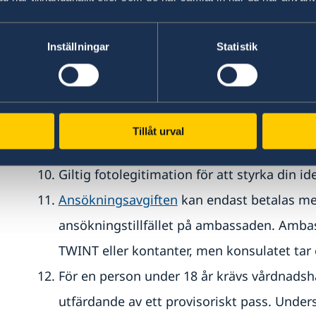
B, C, eller L-tillstånd om du är bosatt i Sch
Om du är bosatt i annat land än Schweiz el
Inställningar
Statistik
inte äldre än en månad - från bosättningsl
framgår alternativt uppehållstillstånd i lan
Polisrapport om passet är stulet.
Tillåt urval
Eventuellt bekräftelse på bokad resa.
Giltig fotolegitimation för att styrka din ide
Ansökningsavgiften
kan endast betalas med
ansökningstillfället på ambassaden. Amba
TWINT eller kontanter, men konsulatet tar
För en person under 18 år krävs vårdnads
utfärdande av ett provisoriskt pass. Under