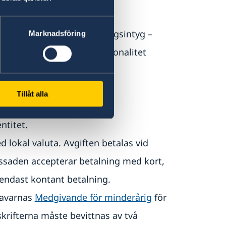
weiz.
ler Sverige krävs bosättningsintyg –
Marknadsföring
andet där din svenska nationalitet
det.
Tillåt alla
ntitet.
 lokal valuta. Avgiften betalas vid
ssaden accepterar betalning med kort,
 endast kontant betalning.
havarnas
Medgivande för minderårig
för
skrifterna måste bevittnas av två