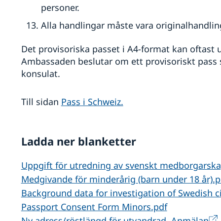
personer.
Alla handlingar måste vara originalhandlin
Det provisoriska passet i A4-format kan oftast 
Ambassaden beslutar om ett provisoriskt pass s
konsulat.
Till sidan
Pass i Schweiz.
Ladda ner blanketter
Uppgift för utredning av svenskt medborgarska
Medgivande för minderårig (barn under 18 år).p
Background data for investigation of Swedish ci
Passport Consent Form Minors.pdf
Ny adress/röstlängd för utvandrad, Anmälan