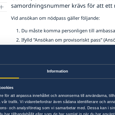
samordningsnummer krävs för att ett 
Vid ansökan om nödpass gäller följande:
Du måste komma personligen till ambassaden
Ifylld ”Ansökan om provisoriskt pass” (Ans
konsulatet)
Ifylld blankett
Underlag för utredning av 
Två (2) passfoton om du ansöker på konsula
Information
sex månader gamla. På fotot ska ansiktet v
riktad mot kamerans lins, ansiktsuttrycket
cookies
och skuggfri. Om du ansöker om provisor
e för att anpassa innehållet och annonserna till användarna, tillh
vår trafik. Vi vidarebefordrar även sådana identifierare och anna
inte ta med foton.
nnons- och analysföretag som vi samarbetar med. Dessa kan i sin
Personbevis om du är eller har varit bosatt 
har tillhandahållit eller som de har samlat in när du har använt 