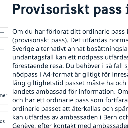
Provisoriskt pass 
Om du har förlorat ditt ordinarie pas
(provisoriskt pass). Det utfärdas normal
Sverige alternativt annat bosättningslan
undantagsfall kan ett nödpass utfärdas
förestående resa. Du behöver i så fall s
nödpass i A4-format är giltigt för inresa
lång giltighetstid passet måste ha och
landets ambassad för information. O
mmer
och har ett ordinarie pass som fortfar
ordinarie passet att återkallas och spär
kan utfärdas av ambassaden i Bern och
hos
Genève, efter kontakt med ambassaden 