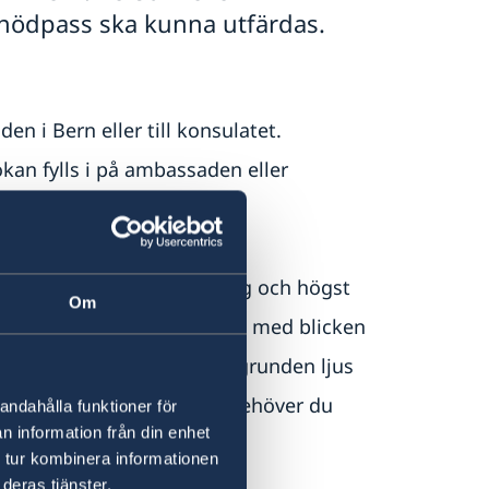
nödpass ska kunna utfärdas.
 i Bern eller till konsulatet.
ökan fylls i på ambassaden eller
svenskt medborgarskap
.
ten. Fotona ska vara i färg och högst
Om
ara avbildat rakt framifrån med blicken
 ska vara neutralt och bakgrunden ljus
iskt pass på ambassaden behöver du
andahålla funktioner för
n information från din enhet
 tur kombinera informationen
i Sverige.
deras tjänster.