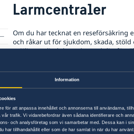
Larmcentraler
Om du har tecknat en reseförsäkring e
och råkar ut för sjukdom, skada, stöld 
möjligt ta direktkontakt med ditt förs
International, Europeiska ERV Alarm el
Försäkringsbolagens larmcentraler
Information
Larmcentralerna är öppna 24 timmar om dygnet,
försäkringsbrev eller servicekort framgår vilke
cookies
anlitar. Om ej, kontakta försäkringsbolaget för
e för att anpassa innehållet och annonserna till användarna, tillh
vår trafik. Vi vidarebefordrar även sådana identifierare och anna
+45 70 10 50 50
SOS International
nnons- och analysföretag som vi samarbetar med. Dessa kan i sin
har tillhandahållit eller som de har samlat in när du har använt 