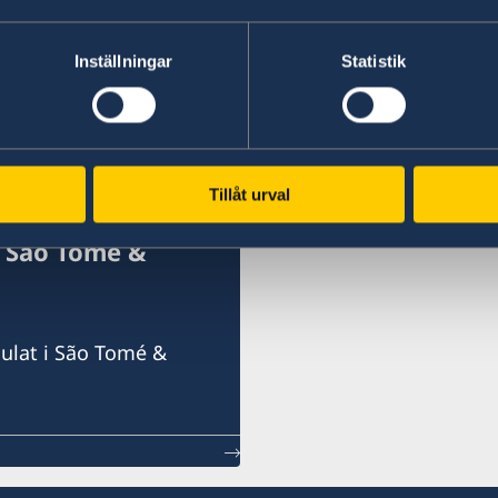
+46 770 456 920
Europeiska ERV Alarm
Inställningar
Statistik
+45 33 15 60 60
Gouda Alarm
é
Tillåt urval
 São Tomé &
ulat i São Tomé &