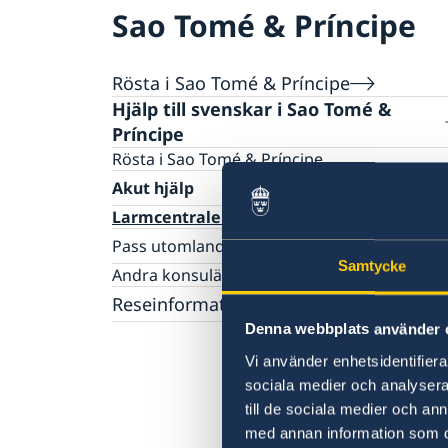
Sao Tomé & Príncipe
Rösta i Sao Tomé & Príncipe
Hjälp till svenskar i Sao Tomé &
Príncipe
Rösta i Sao Tomé & Príncipe
Akut hjälp
Larmcentraler
Pass utomlands
Samtycke
Provisoriskt pass
Andra konsulära tjänster
Förnyelse av pass
Reseinformation
Förlust av pass
Denna webbplats använder 
Ambassadens reseinformation
Vi använder enhetsidentifierar
Aktuella händelser
Inför resan
sociala medier och analysera 
Allmänna säkerhetsläget
till de sociala medier och a
Terrorism
Naturförhållanden och katastrofer
med annan information som du 