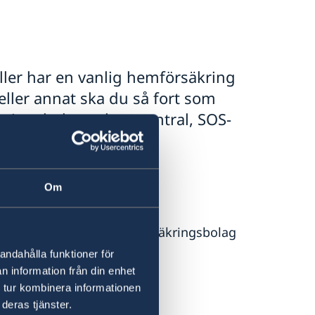
ller har en vanlig hemförsäkring
eller annat ska du så fort som
äkringsbolags alarmcentral, SOS-
ler Gouda.
Om
 samtliga dagar. Av ditt
n alarmcentral som ditt försäkringsbolag
 besked.
andahålla funktioner för
n information från din enhet
 tur kombinera informationen
deras tjänster.