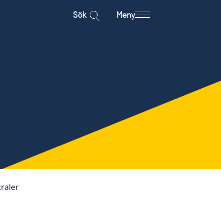
Sök
Meny
raler