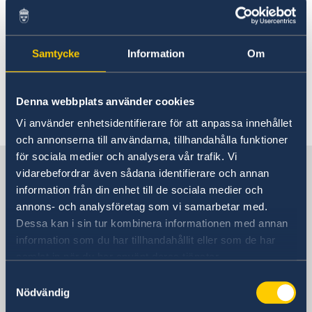
Rösta i Sao Tomé & Príncipe
Akut hjälp
Hjälp till svenskar i Sao Tomé &
Príncipe
Samtycke
Information
Om
Rösta i Sao Tomé & Príncipe
På dessa sidor hittar du information om vilken
Akut hjälp
typ av hjälp du kan få vid en nödsituation.
Klicka på den rubrik i sidomenyn som du är
Larmcentraler
Pass utomlands
Denna webbplats använder cookies
intresserad av.
Provisoriskt pass
Andra konsulära tjänster
Vi använder enhetsidentifierare för att anpassa innehållet
Förnyelse av pass
och annonserna till användarna, tillhandahålla funktioner
Reseinformation
Förlust av pass
för sociala medier och analysera vår trafik. Vi
Sverige i São Tomé & Principé
Ambassadens reseinformation
vidarebefordrar även sådana identifierare och annan
Aktuella händelser
Inför resan
information från din enhet till de sociala medier och
Allmänna säkerhetsläget
annons- och analysföretag som vi samarbetar med.
Svenska utlandsmyndigheter i São
Terrorism
Dessa kan i sin tur kombinera informationen med annan
Tomé & Principé
Naturförhållanden och katastrofer
information som du har tillhandahållit eller som de har
In- och utresebestämmelser
samlat in när du har använt deras tjänster.
Hälso- och sjukvård
Lokala lagar och sedvänjor
Samtyckesval
Sverige har varken ambassad eller konsulat i
Nödvändig
Kriminalitet och personlig säkerhet
São Tomé & Principé. Kontakta istället:
Trafiksäkerhet