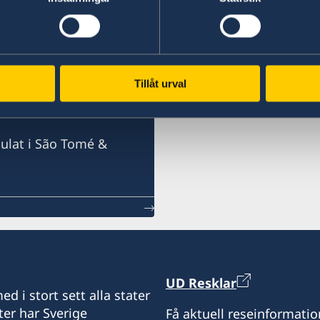
é
 São Tomé &
Tillåt urval
ulat i São Tomé &
UD Resklar
d i stort sett alla stater
ter har Sverige
Få aktuell reseinformatio