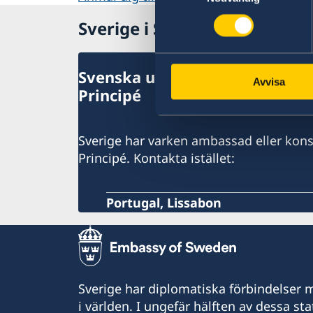
Sverige i São Tomé & Princip
Svenska utlandsmyndigheter i
Avvisa
Principé
Sverige har varken ambassad eller kons
Principé. Kontakta istället:
Portugal, Lissabon
Sverige har diplomatiska förbindelser me
i världen. I ungefär hälften av dessa sta