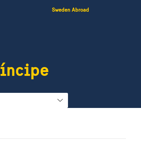
Sweden Abroad
íncipe