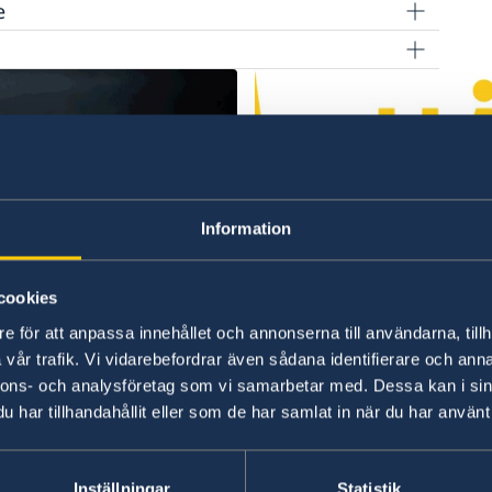
e
Information
cookies
e för att anpassa innehållet och annonserna till användarna, tillh
UD:s reseinformatio
vår trafik. Vi vidarebefordrar även sådana identifierare och anna
nnons- och analysföretag som vi samarbetar med. Dessa kan i sin
kunna få tag i dig vid en
I appen UD Resklar finns
har tillhandahållit eller som de har samlat in när du har använt 
la dig till svensklistan.
länder från Sveriges amb
Om UD Resklar på regeri
Inställningar
Statistik