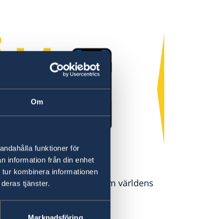
Om
andahålla funktioner för
n direkt i fickan
n information från din enhet
 tur kombinera informationen
 råd och reseinformation om världens
deras tjänster.
assader.
ngen.se
Marknadsföring