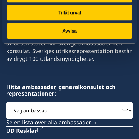
Tillåt urval
Sverige har diplomatiska förbindelser med i
Avvisa
stort sett alla stater i världen. I ungefär hälften
av dessa stater har Sverige ambassader och
konsulat. Sveriges utrikesrepresentation består
av drygt 100 utlandsmyndigheter.
Hitta ambassader, generalkonsulat och
representationer:
Välj
ambassad
Se en lista över alla ambassader
UD Resklar