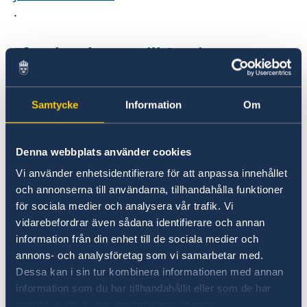
.
Efter hemkomst till Sverige
Om du får feber eller andra symtom på en
infektion efter vistelse i områden där ebola
Samtycke
Information
Om
förekommer bör du alltid kontakta vården
genom att ringa telefonnummer 1177. Mer
Denna webbplats använder cookies
information finns på
Folhälsomyndighetens hemsida till resenärer
Vi använder enhetsidentifierare för att anpassa innehållet
med anledning av ebola
och annonserna till användarna, tillhandahålla funktioner
.
för sociala medier och analysera vår trafik. Vi
vidarebefordrar även sådana identifierare och annan
information från din enhet till de sociala medier och
Övrigt
annons- och analysföretag som vi samarbetar med.
Dessa kan i sin tur kombinera informationen med annan
Ambassaden bevakar utvecklingen aktivt och
information som du har tillhandahållit eller som de har
uppdaterar löpande.
samlat in när du har använt deras tjänster.