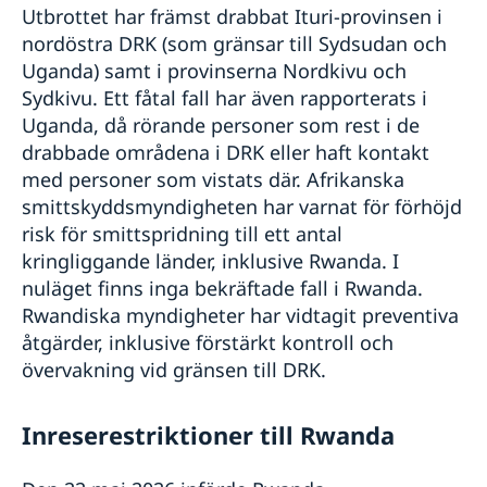
Ekonomisk basfakta
Anmäla handelshinder
Openaid
Utbrottet har främst drabbat Ituri-provinsen i
nordöstra DRK (som gränsar till Sydsudan och
Uganda) samt i provinserna Nordkivu och
Sydkivu. Ett fåtal fall har även rapporterats i
Uganda, då rörande personer som rest i de
drabbade områdena i DRK eller haft kontakt
med personer som vistats där. Afrikanska
smittskyddsmyndigheten har varnat för förhöjd
risk för smittspridning till ett antal
kringliggande länder, inklusive
Rwanda. I
nuläget finns inga bekräftade fall i Rwanda.
Rwandiska myndigheter har vidtagit preventiva
åtgärder, inklusive förstärkt kontroll och
övervakning vid gränsen till DRK.
Inreserestriktioner till Rwanda