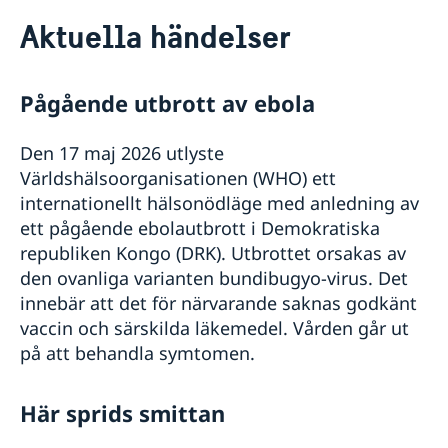
Rösta i Rwanda
Aktuella händelser
Hjälp till svenskar i Rwanda
Rösta i Rwanda
Reseinformation
Pass i Rwanda
Pågående utbrott av ebola
Ambassadens reseinformation
Förlust av pass
Samordningsnummer
Aktuella händelser
Förnyelse av pass för vuxna
Den 17 maj 2026 utlyste
Akut hjälp
Allmänna säkerhetsläget
Ansökan om pass för barn under 18 år
Världshälsoorganisationen (WHO) ett
Naturförhållanden och katastrofer
Vad kan du få hjälp med?
Arv i Rwanda
Provisoriskt pass
internationellt hälsonödläge med anledning av
Hälso- och sjukvård
Om du blir sjuk eller råkar ut för en olycka
Svenskt medborgarskap i Rwanda
Nationellt id-kort
Lokala lagar och sedvänjor
ett pågående ebolautbrott i Demokratiska
Ekonomisk support
Dubbelt medborgarskap
Gifta sig utomlands
Kriminalitet och personlig säkerhet
republiken Kongo (DRK). Utbrottet orsakas av
Registrera nyfödd utomlands
Trafiksäkerhet
den ovanliga varianten bundibugyo-virus. Det
Terrorism
innebär att det för närvarande saknas godkänt
In- och utresebestämmelser
vaccin och särskilda läkemedel. Vården går ut
Om olyckan är framme
på att behandla symtomen.
Kriser och katastrofer
Service för svenska företag
Här sprids smittan
Utvecklingssamarbete
Handel med utlandet