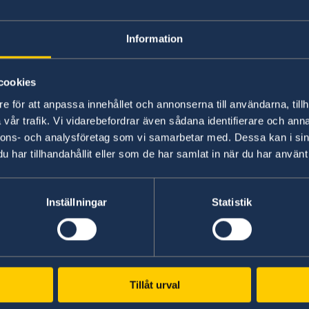
Lokala lagar och 
Information
cookies
e för att anpassa innehållet och annonserna till användarna, tillh
vår trafik. Vi vidarebefordrar även sådana identifierare och anna
nnons- och analysföretag som vi samarbetar med. Dessa kan i sin
har tillhandahållit eller som de har samlat in när du har använt 
 år
Inställningar
Statistik
Svenska honorärko
i Rumänien
Svenska konsulat i Rumänie
assad i Rumänien.
Cluj-Napoca
Sveriges Honorärkonsula
Tillåt urval