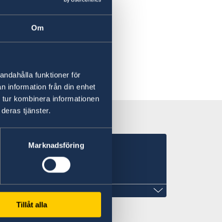
sedvänjor
Om
andahålla funktioner för
n information från din enhet
 tur kombinera informationen
deras tjänster.
Marknadsföring
nsulat i Rumänien
n
t
Tillåt alla