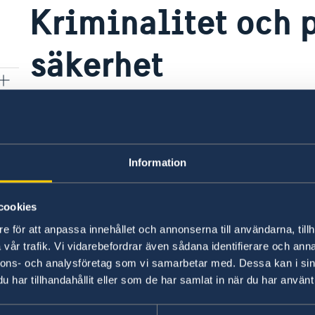
Kriminalitet och 
säkerhet
Det är relativt tryggt att resa i Rumänien och ofta
normal försiktighet. På torg, lokala marknad
människor samt i offentliga fortskaffningsmedel
Information
världens storstäder, vara på sin vakt för ficktju
 år
cookies
Senast uppdaterad 23 juli 2026, 14.26
e för att anpassa innehållet och annonserna till användarna, tillh
vår trafik. Vi vidarebefordrar även sådana identifierare och anna
nnons- och analysföretag som vi samarbetar med. Dessa kan i sin
har tillhandahållit eller som de har samlat in när du har använt 