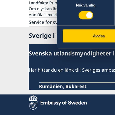
Landfakta Rumänien
Nödvändig
Om olyckan är framme
Anmäla sexuella övergrepp mot barn?
Service för svenska företag
Handel med utlandet
Sverige i Rumänien
Anmäla handelshinder
Avvisa
Svenska utlandsmyndigheter 
Här hittar du en länk till Sveriges amb
Rumänien, Bukarest