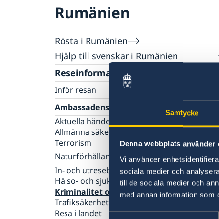
Rumänien
Rösta i Rumänien
Hjälp till svenskar i Rumänien
Rösta i Rumänien
Reseinformation
Akut hjälp
Inför resan
Ekonomiskt nödställd
Pass och nationellt id-kort
Se till att vara försäkrad
Ambassadens reseinformation
Hälso- och sjukvård
Samtycke
Att resa med psykisk ohälsa
Ansökan om pass/ID-kort för vuxna
Hjälp kring medborgarskap
Aktuella händelser
Terrorism och turism
Ansökan om pass/ID-kort för barn under 18
Allmänna säkerhetsläget
Om svenskt medborgarskap
Gifta sig i Rumänien
Beställning av samordningsnummer samt
Terrorism
Avgifter
Denna webbplats använder 
namnanmälan
Naturförhållanden och katastrofer
Provisoriskt pass
Vi använder enhetsidentifierar
In- och utresebestämmelser
Jordbävningsberedskap
sociala medier och analysera 
Hälso- och sjukvård
till de sociala medier och a
Kriminalitet och personlig säkerhet
med annan information som du 
Trafiksäkerhet
Resa i landet
Samtyckesval