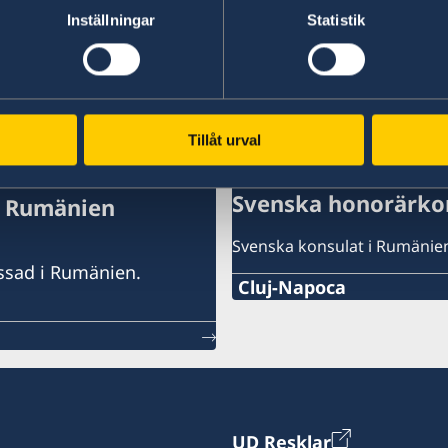
Inställningar
Statistik
Tillåt urval
Svenska honorärko
i Rumänien
Svenska konsulat i Rumänie
assad i Rumänien.
Cluj-Napoca
Sveriges Honorärkonsula
+40 720 660620
info@consulateofswedenc
UD Resklar
carl.widell@consulateofs