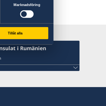
Marknadsföring
Tillåt alla
nsulat i Rumänien
n
t
luj.org
wedencluj.org