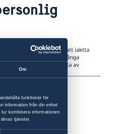
personlig
st är det fullt tillräckligt att iaktta
er och shoppinggator med många
 bör man, liksom i de flesta av
Om
var och väskryckare.
andahålla funktioner för
n information från din enhet
 tur kombinera informationen
deras tjänster.