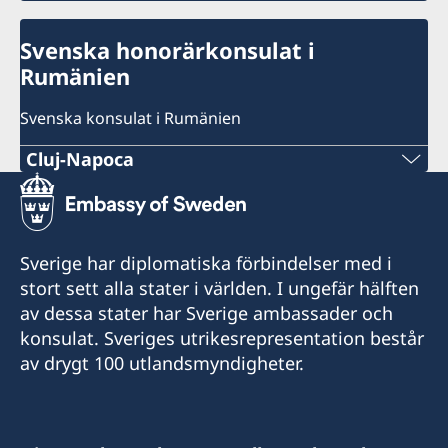
Svenska honorärkonsulat i
Rumänien
Svenska konsulat i Rumänien
Cluj-Napoca
Sveriges Honorärkonsulat
+40 720 660620
Sverige har diplomatiska förbindelser med i
info@consulateofswedencluj.org
stort sett alla stater i världen. I ungefär hälften
av dessa stater har Sverige ambassader och
carl.widell@consulateofswedencluj.org
konsulat. Sveriges utrikesrepresentation består
Sveriges honorärkonsulat / Consulate of
av drygt 100 utlandsmyndigheter.
Sweden
Strada Republicii 10
400015 Cluj-Napoca