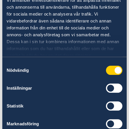
identitetskort.
Vi använder enhetsidentifierare för att anpassa innehållet
och annonserna till användarna, tillhandahålla funktioner
för sociala medier och analysera vår trafik. Vi
Har du redan fått
vidarebefordrar även sådana identifierare och annan
samordningsnummer sedan tidigare
information från din enhet till de sociala medier och
gäller nya regler från 18 juni 2021
annons- och analysföretag som vi samarbetar med.
Dessa kan i sin tur kombinera informationen med annan
information som du har tillhandahållit eller som de har
Ett samordningsnummer har efter den 18 juni
samlat in när du har använt deras tjänster.
2021 olika status:
Samtyckesval
Aktivt
Nödvändig
Vilandeförklarat
Inställningar
Ett samordningsnummer blir vilande förklarat
vid utgången av det femte kalenderåret om
inte någon anmälan eller ansökan om förnyelse
Statistik
inkommit till Skatteverket.
Marknadsföring