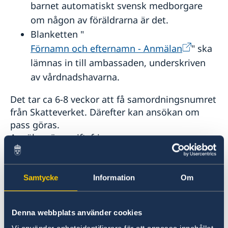
barnet automatiskt svensk medborgare
om någon av föräldrarna är det.
Blanketten "
Förnamn och efternamn - Anmälan
" ska
lämnas in till ambassaden, underskriven
av vårdnadshavarna.
Det tar ca 6-8 veckor att få samordningsnumret
från Skatteverket. Därefter kan ansökan om
pass göras.
Ansökan är avgiftsfri.
Nyfödda barn och personer som aldrig innehaft
svenskt pass, nationellt identitetskort eller
Samtycke
Information
Om
varit folkbokförda i Sverige måste erhålla
samordningsnummer innan det är möjligt att
Denna webbplats använder cookies
söka svenskt pass eller nationellt