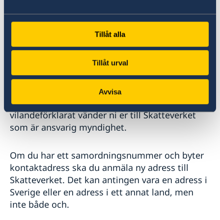
Om du har ett giltigt pass så gäller det till sista
giltighetsdag även om ett
samordningsnummer blir vilandeförklarat. När
Tillåt alla
du ansöker om nytt pass kommer ansvarig
passmyndighet att begära förnyelse av
samordningsnumret.
Tillåt urval
För information om vilken status ditt
Avvisa
samordningsnummer har och när det blir
vilandeförklarat vänder ni er till Skatteverket
som är ansvarig myndighet.
Om du har ett samordningsnummer och byter
kontaktadress ska du anmäla ny adress till
Skatteverket. Det kan antingen vara en adress i
Sverige eller en adress i ett annat land, men
inte både och.