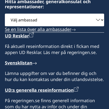
Hitta ambassader, generalkonsulat och
representationer:
Expeditionstid:
måndag-fredag. Ring för tidsbokning.
Välj
ambassad
Honorärkonsul
Se en lista över alla ambassader
Carl Widell
UD Resklar
Få aktuell reseinformation direkt i fickan med
appen UD Resklar. Läs mer på regeringen.se.
Svensklistan
Lämna uppgifter om var du befinner dig och
hur du kan kontaktas under din utlandsvistelse.
UD:s generella reseinformation
På regeringen.se finns generell information
som du har nytta av inför och under din