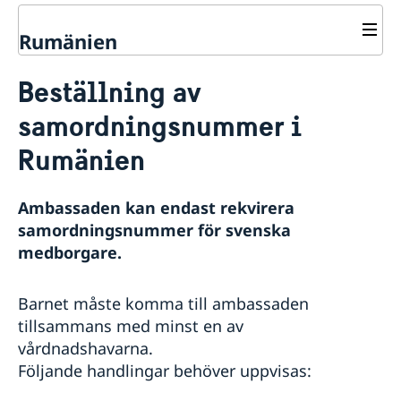
Rumänien
Rösta i Rumänien
Beställning av
Hjälp till svenskar i Rumänien
samordningsnummer i
Rösta i Rumänien
Akut hjälp
Rumänien
Ekonomiskt nödställd
Pass och nationellt id-kort
Hälso- och sjukvård
Ansökan om pass/ID-kort för vuxna
Ambassaden kan endast rekvirera
Ansökan om pass/ID-kort för barn under 18 år
samordningsnummer för svenska
Beställning av samordningsnummer samt
medborgare.
namnanmälan
Provisoriskt pass
Barnet måste komma till ambassaden
Hjälp kring medborgarskap
tillsammans med minst en av
Om svenskt medborgarskap
Gifta sig i Rumänien
vårdnadshavarna.
Avgifter
Följande handlingar behöver uppvisas:
Reseinformation