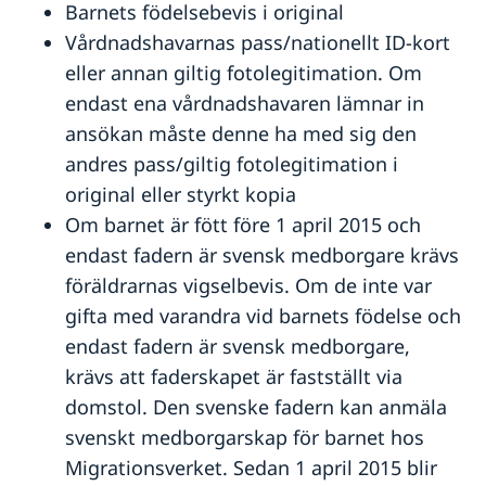
Service för svenska företag
Barnets födelsebevis i original
Inför resan
Vårdnadshavarnas pass/nationellt ID-kort
Se till att vara försäkrad
Handel med utlandet
Ambassadens reseinformation
Att resa med psykisk ohälsa
Anmäla handelshinder
eller annan giltig fotolegitimation. Om
Aktuella händelser
Landfakta Rumänien
Terrorism och turism
endast ena vårdnadshavaren lämnar in
Allmänna säkerhetsläget
Om olyckan är framme
Terrorism
Anmäla sexuella övergrepp mot barn?
ansökan måste denne ha med sig den
Naturförhållanden och katastrofer
andres pass/giltig fotolegitimation i
In- och utresebestämmelser
Jordbävningsberedskap
original eller styrkt kopia
Hälso- och sjukvård
Om barnet är fött före 1 april 2015 och
Kriminalitet och personlig säkerhet
endast fadern är svensk medborgare krävs
Trafiksäkerhet
föräldrarnas vigselbevis. Om de inte var
Resa i landet
gifta med varandra vid barnets födelse och
endast fadern är svensk medborgare,
krävs att faderskapet är fastställt via
domstol. Den svenske fadern kan anmäla
svenskt medborgarskap för barnet hos
Migrationsverket. Sedan 1 april 2015 blir