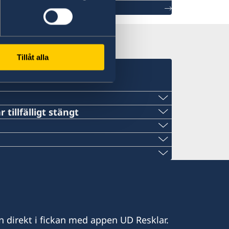
Tillåt alla
 tillfälligt stängt
mail.com
pl
ow@gmail.com
n direkt i fickan med appen UD Resklar.