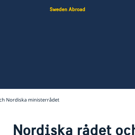
Sweden Abroad
ch Nordiska ministerrådet
Nordiska rådet oc