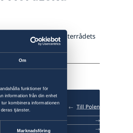
ets och Nordiska ministerrådets
Om
andahålla funktioner för
n information från din enhet
 tur kombinera informationen
Till Polen
deras tjänster.
det
Marknadsföring