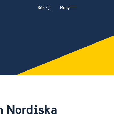
Sök
Meny
h Nordiska