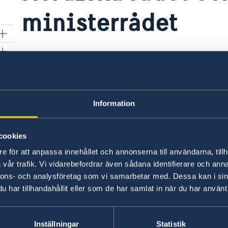
ministerrådet
Här kan du läsa om bl.a. Nordiska råd
kan
rn
samarbete med Polen.
http://www.norden.org/sv
Information
Senast uppdaterad 27 feb. 2018, 14.45
cookies
kan
e för att anpassa innehållet och annonserna till användarna, tillh
rn
vår trafik. Vi vidarebefordrar även sådana identifierare och anna
Utvecklingssamarbete
nnons- och analysföretag som vi samarbetar med. Dessa kan i sin
har tillhandahållit eller som de har samlat in när du har använt 
Nordiska rådet och Nordiska ministerrå
Östersjöstaternas råd
Inställningar
Statistik