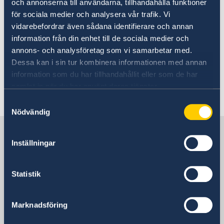
Förlust av pass eller bankkort
och annonserna till användarna, tillhandahålla funktioner
Lokala lagar och sedvänjor
Läs på om ditt resmål
Ambassadens komersiella tjänster
Överföring av pengar
för sociala medier och analysera vår trafik. Vi
Kriminalitet och personlig säkerhet
Svenska företag i utlandet
Trafiksäkerhet och resor i landet
vidarebefordrar även sådana identifierare och annan
Anmäla handelshinder
Här finns grundläggande information som
Terrorism
information från din enhet till de sociala medier och
Turistattraktioner
gäller för alla länder. I vissa länder gäller
annons- och analysföretag som vi samarbetar med.
dessutom ytterligare villkor. Kontakta ansvarig
Dessa kan i sin tur kombinera informationen med annan
ambassad för mer information.
information som du har tillhandahållit eller som de har
samlat in när du har använt deras tjänster.
Samtyckesval
Läs mer
Nödvändig
Sverige i Peru
Inställningar
Sveriges ambassad
Statistik
Colombia, Bogotá
Marknadsföring
Peru, Stockholm