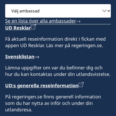
eller email)
Välj
ambassad
Adress: Av. Mariscal La Mar 750, Of. 601,
Se en lista över alla ambassader
Miraflores, Lima 15074, Perú
UD Resklar
Konsulatet är stängt på Perus nationella
Få aktuell reseinformation direkt i fickan med
helgdagar.
appen UD Resklar. Läs mer på regeringen.se.
Svensklistan
Lämna uppgifter om var du befinner dig och
hur du kan kontaktas under din utlandsvistelse.
UD:s generella reseinformation
På regeringen.se finns generell information
som du har nytta av inför och under din
utlandsresa.