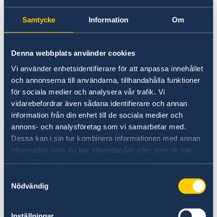
Ambassadens reseinformation –
Samtycke
Information
Om
Peru
UD:s generella reseinformation
Denna webbplats använder cookies
Vi använder enhetsidentifierare för att anpassa innehållet
På regeringen.se finns UD:s reseavrådan, råd
och annonserna till användarna, tillhandahålla funktioner
och tips inför din utlandsresa och information
för sociala medier och analysera vår trafik. Vi
om vilken hjälp du kan få av UD i olika
vidarebefordrar även sådana identifierare och annan
situationer.
information från din enhet till de sociala medier och
UD:s reseinformation på
annons- och analysföretag som vi samarbetar med.
regeringen.se
Dessa kan i sin tur kombinera informationen med annan
information som du har tillhandahållit eller som de har
Följ UD Resklar på Facebook och X
samlat in när du har använt deras tjänster.
Samtyckesval
UD Resklar på Facebook
Nödvändig
UD Resklar på X
Inställningar