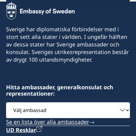
Honorärkonsul: Xavier de Romaña
På konsulatet arbetar även en konsulär
Honorärkonsul: Boris Gómez Luna
assistent och en kommersiell assistent.
Email: borisgomez19@gmail.com
Sverige har diplomatiska förbindelser med i
Email konsulära frågor:
stort sett alla stater i världen. I ungefär hälften
lima@consuladodesuecia.pe
Telefon: +51 994374176
av dessa stater har Sverige ambassader och
Email kommersiella frågor:
konsulat. Sveriges utrikesrepresentation består
andrea.silva@consuladodesuecia.pe
Besök: enbart efter tidsbokning (boka tid per
av drygt 100 utlandsmyndigheter.
telefon eller email)
Telefon: +51 914164168
Telefontid: måndag - fredag kl. 09:00 - 12:00
Adress: El Huerto de Huayllapampa K2, San
Jerónimo, Cusco, Perú
Hitta ambassader, generalkonsulat och
Besök: efter tidsbokning (boka tid per telefon
representationer:
eller email)
Välj
ambassad
Adress: Av. Mariscal La Mar 750, Of. 601,
Se en lista över alla ambassader
Miraflores, Lima 15074, Perú
UD Resklar