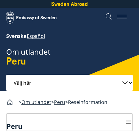
Sweden Abroad
Svenska
Español
Om utlandet
Peru
Välj
här
Om utlandet
Peru
Reseinformation
Peru
Rösta i Peru