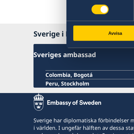
Svenska föreningen
Akut hjälp
Avgifter
Sverige i Peru
Avvisa
Sveriges ambassad
Colombia, Bogotá
Peru, Stockholm
Sverige har diplomatiska förbindelser me
i världen. I ungefär hälften av dessa sta