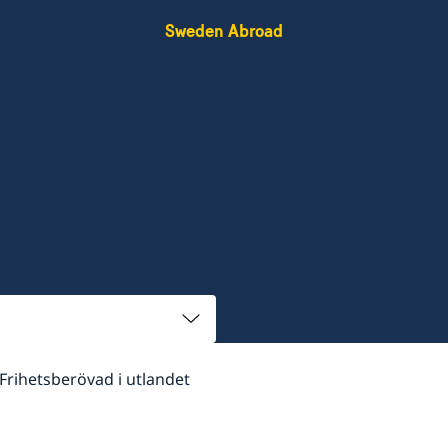
Sweden Abroad
Frihetsberövad i utlandet