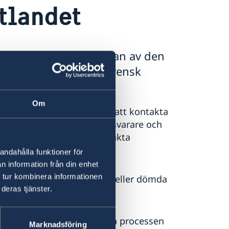
utlandet
t annat land omfattas man av den
 landet. UD eller en svensk
ers rättsprocesser.
Om
lse utomlands har man rätt att kontakta
 man får en offentlig försvarare och
också hjälpa till att kontakta
andahålla funktioner för
n information från din enhet
 tur kombinera informationen
e utomlands, är misstänkta eller dömda
deras tjänster.
ängelsestraff. Den juridiska processen
Marknadsföring