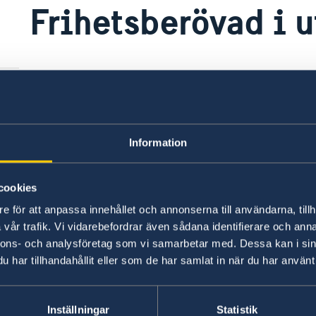
Frihetsberövad i 
Som turist eller tillfälligt boende i et
lag och det rättssystem som finns i det
ambassad kan inte ingripa i andra länd
Information
Skulle man gripas av polis eller hamna i fänge
sitt lands ambassad. Ambassaden kan bevaka att
göra besök i fängelset. Ambassaden och UD kan 
cookies
anhöriga.
e för att anpassa innehållet och annonserna till användarna, tillh
rn
vår trafik. Vi vidarebefordrar även sådana identifierare och anna
p
nnons- och analysföretag som vi samarbetar med. Dessa kan i sin
En stor del av de svenskar som sitter fängslad
har tillhandahållit eller som de har samlat in när du har använt 
för narkotikabrott.
Narkotikabrott i Peru medför hårda och långa f
Inställningar
Statistik