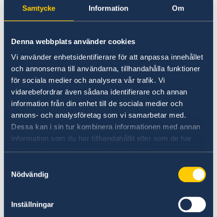
.
Samtycke
Information
Om
Säkerhetsväst
En säkerhetsväst/reflexväst ska alltid medföras
Denna webbplats använder cookies
för bilens passagerare. Västen bör bäras väl
Vi använder enhetsidentifierare för att anpassa innehållet
synlig om föraren och/eller medpassagerarna
och annonserna till användarna, tillhandahålla funktioner
tvingas stiga ur bilen på motorväg eller
för sociala medier och analysera vår trafik. Vi
motortrafikled. På övriga vägar ska västen
vidarebefordrar även sådana identifierare och annan
bäras i de fall då varningstriangel ställs upp. En
information från din enhet till de sociala medier och
förstahjälpenutrustning samt varningstriangel
annons- och analysföretag som vi samarbetar med.
skall också medföras.
Dessa kan i sin tur kombinera informationen med annan
Här finner du mer detalierad information:
information som du har tillhandahållit eller som de har
Warning equipment
samlat in när du har använt deras tjänster.
Samtyckesval
Nödvändig
Mobiltelefon vid bilkörning
Det är förbjudet att tala i mobiltelefon när man
kör, endast 'hands free' får användas. Upptäcks
Inställningar
man av polis när man talar i telefon under