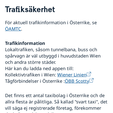
Rösta i Österrike
Trafiksäkerhet
Hjälp till svenskar i Österrike
Rösta i Österrike
Reseinformation
För aktuell trafikinformation i Österrike, se
Anmälan till röstlängden inför riksdagsvalet 2026
Ambassadens reseinformation
ÖAMTC
.
Pass och nationellt ID-kort
Aktuella händelser
Boka tid för pass och nationellt ID-kort
Behålla svenskt medborgarskap
Allmänna säkerhetsläget
Pass och nationellt ID-kort för vuxen
Trafikinformation
Äktenskapscertifikat
Terrorism
Pass och nationellt ID-kort för minderårig
Anmäla nyfödd - Samordningsnummer
Lokaltrafiken, såsom tunnelbana, buss och
Naturförhållanden och katastrofer
Provisoriskt pass
Levnadsintyg
spårvagn är väl utbyggd i huvudstaden Wien
In- och utresebestämmelser
Allmän information om pass
Körkort
och andra större städer.
Hälso- och sjukvård
Avgifter
Lokala lagar och sedvänjor
Här kan du ladda ned appen till:
Kriminalitet och personlig säkerhet
Kollektivtrafiken i Wien:
Wiener Linien
Trafiksäkerhet
Tågförbindelser i Österrike :
ÖBB Scotty
Resa i landet
Resa med husdjur
Det finns ett antal taxibolag i Österrike och de
Om Österrike
allra flesta är pålitliga. Så kallad "svart taxi", det
Inför resa
Nödsituation
vill säga ej registrerade företag, förekommer