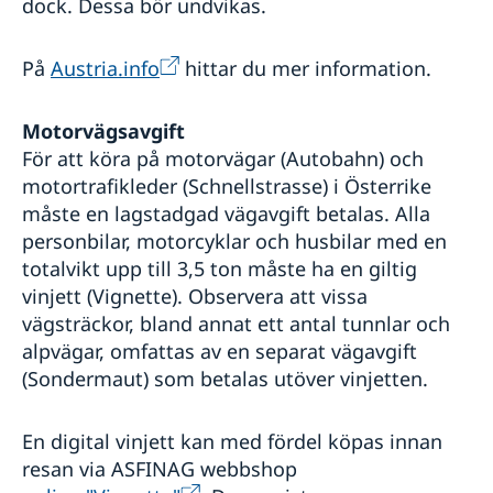
Om olyckan är framme
dock. Dessa bör undvikas.
På
Austria.info
hittar du mer information.
Motorvägsavgift
För att köra på motorvägar (Autobahn) och
motortrafikleder (Schnellstrasse) i Österrike
måste en lagstadgad vägavgift betalas. Alla
personbilar, motorcyklar och husbilar med en
totalvikt upp till 3,5 ton måste ha en giltig
vinjett (Vignette). Observera att vissa
vägsträckor, bland annat ett antal tunnlar och
alpvägar, omfattas av en separat vägavgift
(Sondermaut) som betalas utöver vinjetten.
En digital vinjett kan med fördel köpas innan
resan via ASFINAG webbshop