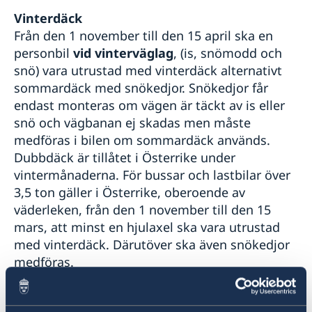
Vinterdäck
Från den 1 november till den 15 april ska en
personbil
vid vinterväglag
, (is, snömodd och
snö) vara utrustad med vinterdäck alternativt
sommardäck med snökedjor. Snökedjor får
endast monteras om vägen är täckt av is eller
snö och vägbanan ej skadas men måste
medföras i bilen om sommardäck används.
Dubbdäck är tillåtet i Österrike under
vintermånaderna. För bussar och lastbilar över
3,5 ton gäller i Österrike, oberoende av
väderleken, från den 1 november till den 15
mars, att minst en hjulaxel ska vara utrustad
med vinterdäck. Därutöver ska även snökedjor
medföras.
Här finner du mer detalierad informaion:
ÖAMTC
och
Compulsory use of winter tyres