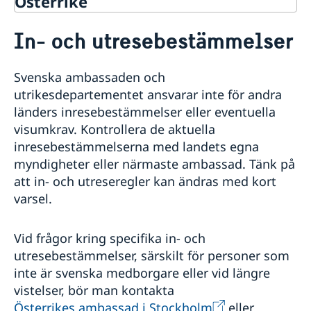
Österrike
Rösta i Österrike
In- och utresebestämmelser
Hjälp till svenskar i Österrike
Rösta i Österrike
Reseinformation
Svenska ambassaden och
Anmälan till röstlängden inför riksdagsvalet 2026
Ambassadens reseinformation
utrikesdepartementet ansvarar inte för andra
Pass och nationellt ID-kort
Aktuella händelser
länders inresebestämmelser eller eventuella
Boka tid för pass och nationellt ID-kort
Behålla svenskt medborgarskap
Allmänna säkerhetsläget
visumkrav. Kontrollera de aktuella
Pass och nationellt ID-kort för vuxen
Äktenskapscertifikat
Terrorism
inresebestämmelserna med landets egna
Pass och nationellt ID-kort för minderårig
Anmäla nyfödd - Samordningsnummer
Naturförhållanden och katastrofer
myndigheter eller närmaste ambassad. Tänk på
Provisoriskt pass
Levnadsintyg
In- och utresebestämmelser
Allmän information om pass
att in- och utreseregler kan ändras med kort
Körkort
Hälso- och sjukvård
Avgifter
varsel.
Lokala lagar och sedvänjor
Kriminalitet och personlig säkerhet
Trafiksäkerhet
Vid frågor kring specifika in- och
Resa i landet
utresebestämmelser, särskilt för personer som
Resa med husdjur
inte är svenska medborgare eller vid längre
Om Österrike
vistelser, bör man kontakta
Inför resa
Österrikes ambassad i Stockholm
eller
Nödsituation