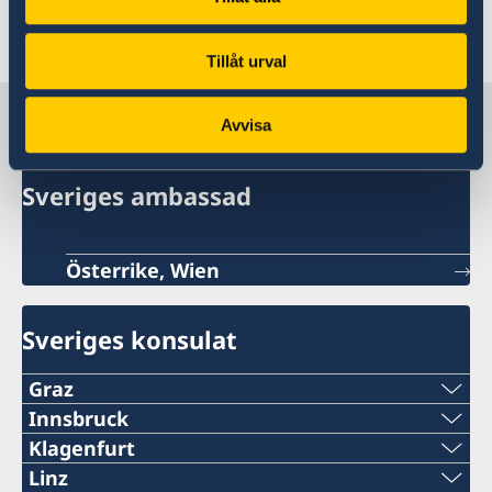
Senast uppdaterad 29 juli 2026, 11.49
Tillåt urval
Sverige i Österrike
Avvisa
Sveriges ambassad
Österrike, Wien
Sveriges konsulat
Graz
Telefonnummer:
Innsbruck
Telefonnummer:
Klagenfurt
+43 660 7548270
Telefonnummer:
Linz