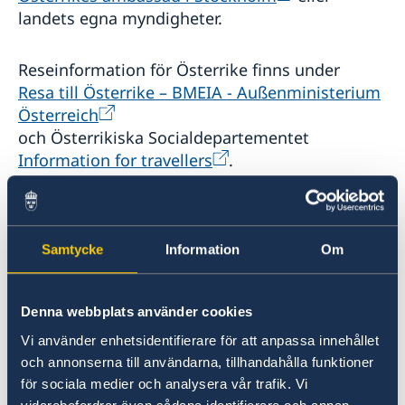
landets egna myndigheter.
Om olyckan är framme
Reseinformation för Österrike finns under
Resa till Österrike – BMEIA - Außenministerium
Österreich
och Österrikiska Socialdepartementet
Information for travellers
.
Både Österrike och Sverige är medlemmar i EU
och Schengen. Svenska medborgare och
Samtycke
Information
Om
medborgare i andra EU-länder kan fritt resa till
Österrike med sitt giltiga resedokument och
uppehålla sig där upp till tre månader. Passet
Denna webbplats använder cookies
eller det internationella ID-kortet ska vara
Vi använder enhetsidentifierare för att anpassa innehållet
giltigt under dagen för inresa, vistelsetiden
och annonserna till användarna, tillhandahålla funktioner
samt dagen för avresa. Ett svenskt körkort
för sociala medier och analysera vår trafik. Vi
gäller ej som legitimation, eftersom uppgift om