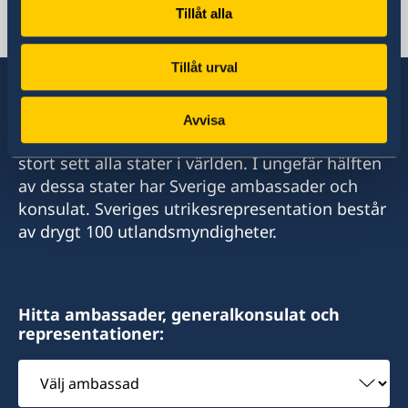
Svenska konsulat i Oman.
Tillåt alla
Muscat
Telefon
Tillåt urval
+968-24560971
Avvisa
Sverige har diplomatiska förbindelser med i
E-post:
stort sett alla stater i världen. I ungefär hälften
av dessa stater har Sverige ambassader och
info@hcswedenoman.com
konsulat. Sveriges utrikesrepresentation består
av drygt 100 utlandsmyndigheter.
Epost:
info@hcswedenoman.com
E-post:
Hitta ambassader, generalkonsulat och
representationer:
ahmed@hcswedenoman.com
Välj
ambassad
Fax