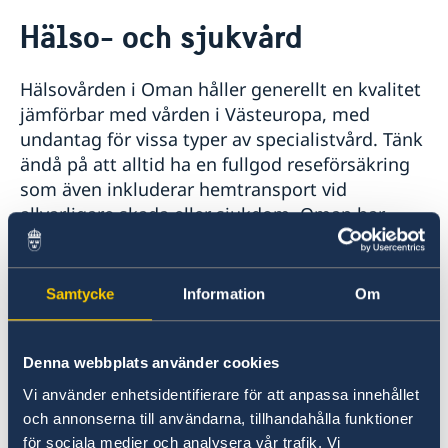
Rösta i Oman
Hälso- och sjukvård
Hjälp till svenskar i Oman
Rösta i Oman
Reseinformation
Hälsovården i Oman håller generellt en kvalitet
Pass i Oman
Ambassadens reseinformation
jämförbar med vården i Västeuropa, med
Förnyelse av nationellt pass och ID-kort i Oman
Aktuella händelser
undantag för vissa typer av specialistvård. Tänk
Förlust av pass och ansökan om provisoriskt pass i
Övriga upplysningar
ändå på att alltid ha en fullgod reseförsäkring
Oman
Allmänna säkerhetsläget
som även inkluderar hemtransport vid
Samordningsnummer
Terrorism
allvarligare skada eller sjukdom. Oman har
Naturförhållanden och katastrofer
många vårdinrättningar och en relativt liten
In- och utresebestämmelser
befolkning, så vårdköer är sällan ett problem.
Hälso- och sjukvård
De flesta västerländska läkemedel finns
Lokala lagar och sedvänjor
Samtycke
Information
Om
Kriminalitet och personlig säkerhet
tillgängliga i Oman.
Trafiksäkerhet
Denna webbplats använder cookies
Livsmedelshygienen är generellt god i
restauranger och butiker.
Vi använder enhetsidentifierare för att anpassa innehållet
och annonserna till användarna, tillhandahålla funktioner
för sociala medier och analysera vår trafik. Vi
Senast uppdaterad 05 aug. 2026, 16.01