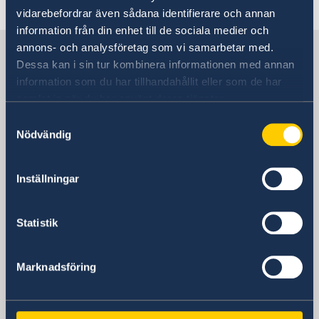
vidarebefordrar även sådana identifierare och annan
information från din enhet till de sociala medier och
annons- och analysföretag som vi samarbetar med.
Sverige i Oman
Dessa kan i sin tur kombinera informationen med annan
information som du har tillhandahållit eller som de har
samlat in när du har använt deras tjänster.
SVENSKA UTLANDSMYNDIGHETER I
OMAN
Samtyckesval
Nödvändig
Här hittar du länkar till de svenska
Inställningar
utlandsmyndigheterna i Oman.
Statistik
Saudiarabien, Riyadh
Marknadsföring
SVENSKA HONORÄRKONSULAT I
Oman