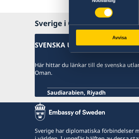
Nödvändig
Sverige i Oman
Avvisa
SVENSKA UTLANDSMYNDIGHET
Här hittar du länkar till de svenska ut
Oman.
Saudiarabien, Riyadh
Sverige har diplomatiska förbindelser me
i världen. I ungefär hälften av dessa sta