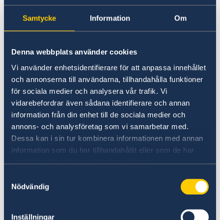
Samordningsnummer Myanmar
Inrikesflyg
Samtycke
Information
Om
Flygtrafiken i Myanmar är allmänt sett säker,
även om incidenter vid inrikesflyg har
rapporterats. I samband med det ökande
Denna webbplats använder cookies
antalet turister i landet före covid-19 och
Vi använder enhetsidentifierare för att anpassa innehållet
militärkuppen ifrågasattes
och annonserna till användarna, tillhandahålla funktioner
säkerhetsstandarden vid inrikesflyg.
för sociala medier och analysera vår trafik. Vi
vidarebefordrar även sådana identifierare och annan
Svensk representation
information från din enhet till de sociala medier och
Sverige har ingen ambassad i Myanmar.
annons- och analysföretag som vi samarbetar med.
Svenskar kan vända sig till Sveriges
Dessa kan i sin tur kombinera informationen med annan
honorärkonsul i Yangon om de skulle behöva
information som du har tillhandahållit eller som de har
konsulär assistans. För kontaktuppgifter, se
samlat in när du har använt deras tjänster.
sidan SVENSKA KONSULAT. Konsulatet har inte
Samtyckesval
bemyndigande att utfärda provisoriska pass
Nödvändig
men är behjälplig med hanteringen kring
provisoriska pass, som utfärdas av
Inställningar