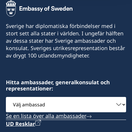
+95 (0)9 787 81 78 81
Telefonnummer under arbetstid:
Telefonnummer efter arbetstid (ambassaden
+95-(0)1-513456/513627/513715/513740
Bangkok):
Sverige har diplomatiska förbindelser med i
Telefonnummer efter arbetstid (ambassaden
stort sett alla stater i världen. I ungefär hälften
+66 (0)2 263 72 99 (akuta ärenden)
Bangkok):
av dessa stater har Sverige ambassader och
konsulat. Sveriges utrikesrepresentation består
E-post:
+66 (0)2 263 72 99 (akuta ärenden)
av drygt 100 utlandsmyndigheter.
swedishconsulateyangon@gmail.com
E-post:
Consulate of Sweden
sektionskansliet.yangon@gov.se
130 (B) Than Lwin Rd.
Hitta ambassader, generalkonsulat och
representationer:
Bahan Township
Ambassadens sektionskansli i Yangon
Yangon, Myanmar
3 Pyay Rd, 6 miles, Hlaing Township,
Välj
Yangon, Myanmar
ambassad
Öppettider:
Se en lista över alla ambassader
Måndag, onsdag och fredag 09.30-12.30
Sektionskansliet invigdes i juni 2014 och är
UD Resklar
samlokaliserat med de norska, danska finska
Honorärkonsulatet tillhandahåller