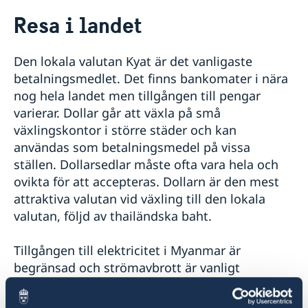
Rösta i Myanmar
Resa i landet
Hjälp till svenskar i Myanmar
Rösta i Myanmar
Reseinformation
Den lokala valutan Kyat är det vanligaste
Konsulär service till svenskar utomlands
Reseinformation Myanmar
Om du blir sjuk eller skadar dig utomlands
betalningsmedlet. Det finns bankomater i nära
Larmcentraler
Aktuella händelser
nog hela landet men tillgången till pengar
Frihetsberövad i utlandet
Allmänna säkerhetsläget
varierar. Dollar går att växla på små
Terrorism
Bosatt utomlands
växlingskontor i större städer och kan
Naturförhållanden och katastrofer
Dödsfall utomlands
användas som betalningsmedel på vissa
In- och utresebestämmelser
Efterlevandepension
ställen. Dollarsedlar måste ofta vara hela och
Hälso- och sjukvård
Advokatlista
ovikta för att accepteras. Dollarn är den mest
Lokala lagar och sedvänjor
Avgifter
attraktiva valutan vid växling till den lokala
Kriminalitet och personlig säkerhet
Trafiksäkerhet
valutan, följd av thailändska baht.
Försäkringsskydd
Resa i landet
Tillgången till elektricitet i Myanmar är
Ambassadens sektionskansli i Yangon
begränsad och strömavbrott är vanligt
Honorärkonsulatet i Yangon
förekommande.
Passverksamhet i Myanmar