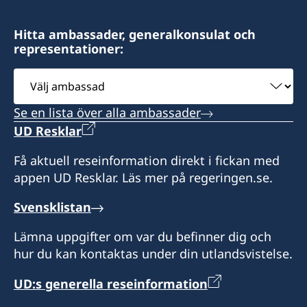
Consulate of Sweden
sektionskansliet.yangon@gov.se
130 (B) Than Lwin Rd.
Hitta ambassader, generalkonsulat och
representationer:
Bahan Township
Ambassadens sektionskansli i Yangon
Yangon, Myanmar
3 Pyay Rd, 6 miles, Hlaing Township,
Välj
Yangon, Myanmar
ambassad
Öppettider:
Se en lista över alla ambassader
Måndag, onsdag och fredag 09.30-12.30
Sektionskansliet invigdes i juni 2014 och är
UD Resklar
samlokaliserat med de norska, danska finska
Honorärkonsulatet tillhandahåller
ambassaderna i det Nordiska huset.
Få aktuell reseinformation direkt i fickan med
grundläggande konsulära tjänster för svenska
appen UD Resklar. Läs mer på regeringen.se.
medborgare. Ambassaden i Bangkok har dock
De huvudsakliga uppgifterna för
huvudansvaret för den konsulära
sektionskansliet är utvecklingssamarbete samt
Svensklistan
verksamheten.
politisk rapportering. Sektionskansliet arbetar
Lämna uppgifter om var du befinner dig och
också med handelsfrämjande.
Honorärkonsul
hur du kan kontaktas under din utlandsvistelse.
Sektionskansliet har inte ansvar för viseringar
Pwint Mar Han
UD:s generella reseinformation
eller konsulära ärenden.