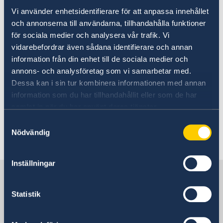
Vi använder enhetsidentifierare för att anpassa innehållet
UD:s reseinformation på
och annonserna till användarna, tillhandahålla funktioner
regeringen.se
för sociala medier och analysera vår trafik. Vi
vidarebefordrar även sådana identifierare och annan
Ladda ner appen UD Resklar
information från din enhet till de sociala medier och
annons- och analysföretag som vi samarbetar med.
Ladda ner UD Resklar på Google Play
Dessa kan i sin tur kombinera informationen med annan
Ladda ner UD Resklar på iTunes
information som du har tillhandahållit eller som de har
samlat in när du har använt deras tjänster.
Följ UD Resklar på Facebook och X
Samtyckesval
Nödvändig
UD Resklar på Facebook
UD Resklar på X
Inställningar
Sverige i Myanmar
Statistik
Sveriges ambassad