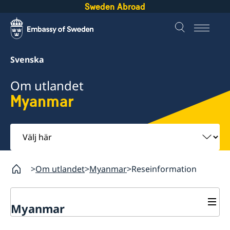
Sweden Abroad
Svenska
Om utlandet
Myanmar
Välj
här
Om utlandet
Myanmar
Reseinformation
Myanmar
Rösta i Myanmar