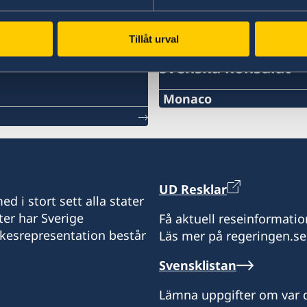
Tillåt urval
Svenska konsulat
Monaco
Telefon:
+377 97 97 87 24
E-mail:
UD Resklar
d i stort sett alla stater
monaco@consulatdesue
ter har Sverige
Få aktuell reseinformatio
ikesrepresentation består
Läs mer på regeringen.se
Consulat honoraire de S
Clipper Palace
Svensklistan
4, Rue de la Turbie
98000 Monaco
Lämna uppgifter om var d