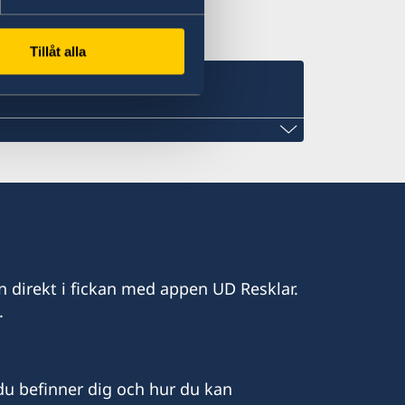
Tillåt alla
de.com
n direkt i fickan med appen UD Resklar.
.
uède à Monaco
u befinner dig och hur du kan