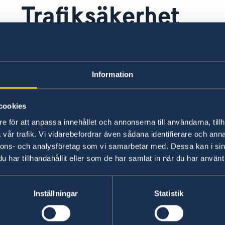
Trafiksäkerhet
Den monegaskiska trafikkulturen avviker från
sin plats, t.ex. vid omkörningar.
Information
Senast uppdaterad 06 aug. 2026, 14.55
cookies
e för att anpassa innehållet och annonserna till användarna, tillh
vår trafik. Vi vidarebefordrar även sådana identifierare och anna
nnons- och analysföretag som vi samarbetar med. Dessa kan i sin
har tillhandahållit eller som de har samlat in när du har använt 
Inställningar
Statistik