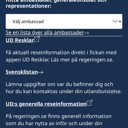
representationer:
Telefontider:
Måndag 9.00-14.00
Välj
Tisdag - fredag 9.00-12.00
ambassad
Se en lista över alla ambassader
Öppettider:
UD Resklar
Enligt överenskommelse.
Extra helgdagar i Monaco då konsulatet är
Få aktuell reseinformation direkt i fickan med
stängt:
appen UD Resklar. Läs mer på regeringen.se.
27/1, 25/5, 4/6, 2/11, 19/11, 8/12 2026
Sommarstängt : 5/08-31/08 2026
Svensklistan
Lämna uppgifter om var du befinner dig och
Konsulatet i Monaco kan utlämna pass, ID-kort
hur du kan kontaktas under din utlandsvistelse.
och körkort som sökts vid en ambassad eller
polismyndighet i Sverige.
UD:s generella reseinformation
Honorärkonsul
På regeringen.se finns generell information
som du har nytta av inför och under din
Sophie Krafft