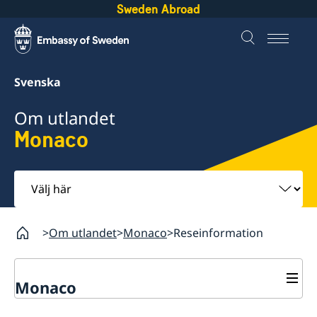
Sweden Abroad
Svenska
Om utlandet
Monaco
Välj
här
Om utlandet
Monaco
Reseinformation
Monaco
Rösta i Monaco