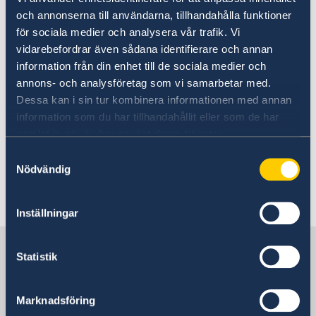
och annonserna till användarna, tillhandahålla funktioner
UD:s reseinformation på
för sociala medier och analysera vår trafik. Vi
regeringen.se
vidarebefordrar även sådana identifierare och annan
information från din enhet till de sociala medier och
Ladda ner appen UD Resklar
annons- och analysföretag som vi samarbetar med.
Dessa kan i sin tur kombinera informationen med annan
Ladda ner UD Resklar på Google Play
information som du har tillhandahållit eller som de har
Ladda ner UD Resklar på iTunes
samlat in när du har använt deras tjänster.
Samtyckesval
Följ UD Resklar på Facebook och X
Nödvändig
UD Resklar på Facebook
Inställningar
UD Resklar på X
Sverige i Monaco
Statistik
Sveriges ambassad
Marknadsföring