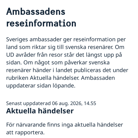
Rösta i Monaco
Ambassadens
Hjälp till svenskar i Monaco
reseinformation
Rösta i Monaco
Reseinformation
Akut hjälp
Ambassadens reseinformation
Ekonomiskt nödställd
Sveriges ambassader ger reseinformation per
Pass utomlands
Aktuella händelser
Inför resan
Om du blir sjuk eller råkar ut för en olycka
land som riktar sig till svenska resenärer. Om
Allmänna säkerhetsläget
Förlust av pass
Om olyckan är framme
Hjälp kring medborgarskap
Juridisk hjälp i utlandet
UD avråder från resor står det längst upp på
Terrorism
Förnyelse av pass för vuxna
Dödsfall
Återfå svenskt medborgarskap
Gifta sig utomlands
sidan. Om något som påverkar svenska
Naturförhållanden och katastrofer
Förnyelse av pass för barn under 18 år
Larmcentraler
Om svenskt medborgarskap
Legaliseringar
In- och utresebestämmelser
Ansökan om pass för barn under 18 år
resenärer händer i landet publiceras det under
Hemtransport
Dubbelt medborgarskap
Hälso- och sjukvård
Provisoriskt pass
rubriken Aktuella händelser. Ambassaden
Lokala lagar och sedvänjor
Nationellt id-kort
Registrera nyfödd utomlands
Ansökan om att behålla sitt svenska medborgarskap
uppdaterar sidan löpande.
Kriminalitet och personlig säkerhet
Samordningsnummer
Trafiksäkerhet
Senast uppdaterad 06 aug. 2026, 14.55
Aktuella händelser
För närvarande finns inga aktuella händelser
att rapportera.