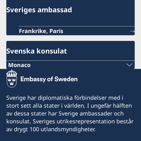
Sveriges ambassad
Frankrike, Paris
Svenska konsulat
Monaco
Telefon:
+377 97 97 87 24
Sverige har diplomatiska förbindelser med i
E-mail:
stort sett alla stater i världen. I ungefär hälften
av dessa stater har Sverige ambassader och
monaco@consulatdesuede.com
konsulat. Sveriges utrikesrepresentation består
Consulat honoraire de Suède à Monaco
av drygt 100 utlandsmyndigheter.
Clipper Palace