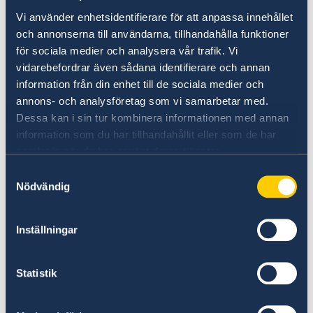
Sverige täcks inte av kortet. Kortet beställer du
Vi använder enhetsidentifierare för att anpassa innehållet
hos Försäkringskassan.
och annonserna till användarna, tillhandahålla funktioner
för sociala medier och analysera vår trafik. Vi
Lokala lagar och sedvänjor
vidarebefordrar även sådana identifierare och annan
information från din enhet till de sociala medier och
Det är viktigt att respektera lokala lagar och
annons- och analysföretag som vi samarbetar med.
sedvänjor.
Dessa kan i sin tur kombinera informationen med annan
information som du har tillhandahållit eller som de har
Kriminalitet och personlig
samlat in när du har använt deras tjänster.
säkerhet
Samtyckesval
Nödvändig
Resenärer bör vara särskilt vaksamma i stora
folksamlingar, i tåg och på tunnelbanan. Som
Inställningar
allmänt reseråd gäller att pass, pengar och
andra viktiga ägodelar bör förvaras på ett
säkert ställe. Charterresenärer bör iaktta
Statistik
researrangörens anvisningar gällande resmålet.