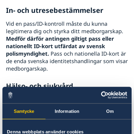
In- och utresebestämmelser
Vid en pass/ID-kontroll måste du kunna
legitimera dig och styrka ditt medborgarskap.
Medför därför antingen giltigt pass eller
nationellt ID-kort utfärdat av svensk
polismyndighet.
Pass och nationella ID-kort är
de enda svenska identitetshandlingar som visar
medborgarskap.
Hälso- och sjukvård
Ta med det Europeiska
sjukförsäkringskortet.
Kortet visar att du är
Samtycke
Information
Om
inskriven i svensk försäkringskassa. Du har då
rätt till akut sjukvård när du vistas i annat
EU/EES-land. Kostnad för sjuktransport till
Denna webbplats använder cookies