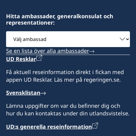
4, Rue de la Turbie
98000 Monaco
Hitta ambassader, generalkonsulat och
representationer:
Telefontider:
Måndag 9.00-14.00
Välj
Tisdag - fredag 9.00-12.00
ambassad
Se en lista över alla ambassader
Öppettider:
UD Resklar
Enligt överenskommelse.
Extra helgdagar i Monaco då konsulatet är
Få aktuell reseinformation direkt i fickan med
stängt:
appen UD Resklar. Läs mer på regeringen.se.
27/1, 25/5, 4/6, 2/11, 19/11, 8/12 2026
Sommarstängt : 5/08-31/08 2026
Svensklistan
Lämna uppgifter om var du befinner dig och
Konsulatet i Monaco kan utlämna pass, ID-kort
hur du kan kontaktas under din utlandsvistelse.
och körkort som sökts vid en ambassad eller
polismyndighet i Sverige.
UD:s generella reseinformation