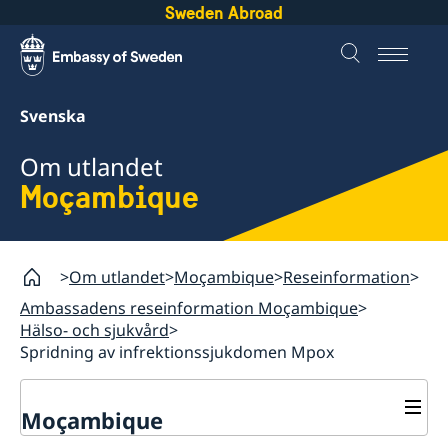
Sweden Abroad
Svenska
Om utlandet
Moçambique
Om utlandet
Moçambique
Reseinformation
Ambassadens reseinformation Moçambique
Hälso- och sjukvård
Spridning av infrektionssjukdomen Mpox
Moçambique
Rösta i Moçambique