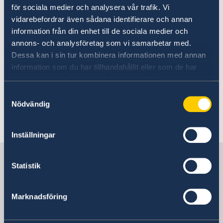
-
för sociala medier och analysera vår trafik. Vi
WHO: Spridning av mpox är ett internationell
vidarebefordrar även sådana identifierare och annan
hälsohot - Folkhälsomyndigheten
information från din enhet till de sociala medier och
annons- och analysföretag som vi samarbetar med.
-
Dessa kan i sin tur kombinera informationen med annan
Sjukdomsinformation om mpox -
information som du har tillhandahållit eller som de har
Folkhälsomyndigheten
samlat in när du har använt deras tjänster.
Samtyckesval
Nödvändig
Senast uppdaterad 27 nov. 2025, 16.22
Inställningar
Sverige i Moçambique
Statistik
Sveriges Ambassad
Marknadsföring