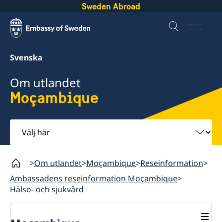
Sweden Abroad
Svenska
Om utlandet
Moçambique
Välj
här
Om utlandet
Moçambique
Reseinformation
Ambassadens reseinformation Moçambique
Hälso- och sjukvård