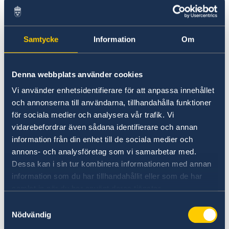
malariaprofylax bör du kontakta din läkare eller
vaccinationscentral för rådgivning. Om du
kommer att resa i landet och bo på enklare
Samtycke
Information
Om
ställen kan det vara en god idé att ta med ett
resemyggnät, myggstift eller myggspray samt
långärmad tröja och byxor mot myggbett vid
Denna webbplats använder cookies
gryning/skymning. Solhatt och solkräm kan
Vi använder enhetsidentifierare för att anpassa innehållet
också vara bra.
och annonserna till användarna, tillhandahålla funktioner
för sociala medier och analysera vår trafik. Vi
HIV/Aids är en utbredd sjukdom och man bör
vidarebefordrar även sådana identifierare och annan
tänka på detta i sina kontakter med
information från din enhet till de sociala medier och
sjukvården.
annons- och analysföretag som vi samarbetar med.
Dessa kan i sin tur kombinera informationen med annan
I maj 2022 konstaterades ett fall av polio i
information som du har tillhandahållit eller som de har
samlat in när du har använt deras tjänster.
landet för första gången på tre årtionden.
Sjukdomsinformation om polio finns på
Samtyckesval
Nödvändig
Folkhälsomyndighetens webbplats