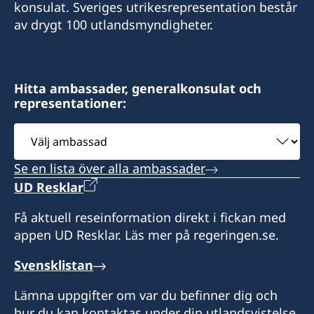
konsulat. Sveriges utrikesrepresentation består
Kontor +52 1 (33) 2255 1406
P. +52 81 8336 6771
Tel +52 664 686 5875
av drygt 100 utlandsmyndigheter.
Tel. +52 998 848 8900
M. +52 81 1900 0543
Cel +52 1 664 331 8480
Nödfall: +52 998 845 1485
sueciaguadalajara@gmail.com
norma.cerros@gmail.com
jbarreto@grupocentura.com
kativara@prodigy.net.mx
Boka tid per tel. eller e-post
Hitta ambassader, generalkonsulat och
Boka tid via tel eller e-post
representationer:
Boka tid per e-post eller tel
Alla besök behöver tidsbokas per e-post eller
telefon
Välj
ambassad
Se en lista över alla ambassader
UD Resklar
Få aktuell reseinformation direkt i fickan med
appen UD Resklar. Läs mer på regeringen.se.
Svensklistan
Lämna uppgifter om var du befinner dig och
hur du kan kontaktas under din utlandsvistelse.