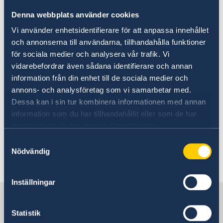
Denna webbplats använder cookies
Om du blir frihetsberövad
Vi använder enhetsidentifierare för att anpassa innehållet
Om du blir frihetsberövad eller häktad i Mexiko
och annonserna till användarna, tillhandahålla funktioner
har du rätt att kontakta Sveriges ambassad
för sociala medier och analysera vår trafik. Vi
eller honorärkonsulaten. Du måste själv begära
vidarebefordrar även sådana identifierare och annan
att få tala med svenska ambassaden. Du hittar
information från din enhet till de sociala medier och
kontaktinformation till samtliga myndigheter
annons- och analysföretag som vi samarbetar med.
på hemsidan:
Dessa kan i sin tur kombinera informationen med annan
Ambassadens reseinformation i Mexiko -
information som du har tillhandahållit eller som de har
Sweden Abroad
samlat in när du har använt deras tjänster.
.
Samtyckesval
Nödvändig
Senast uppdaterad 06 juli 2026, 13.23
Inställningar
Sverige i Mexiko
Statistik