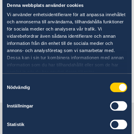
situationer.
Denna webbplats använder cookies
Vi använder enhetsidentifierare för att anpassa innehållet
UD:s reseinformation på
och annonserna till användarna, tillhandahålla funktioner
regeringen.se
för sociala medier och analysera vår trafik. Vi
Ladda ner appen UD Resklar
vidarebefordrar även sådana identifierare och annan
information från din enhet till de sociala medier och
annons- och analysföretag som vi samarbetar med.
Ladda ner UD Resklar på Google Play
Dessa kan i sin tur kombinera informationen med annan
Ladda ner UD Resklar på iTunes
information som du har tillhandahållit eller som de har
samlat in när du har använt deras tjänster.
Följ UD Resklar på Facebook och X
Samtyckesval
Nödvändig
UD Resklar på Facebook
UD Resklar på X
Inställningar
Sverige i Mexiko
Statistik
Sveriges ambassad