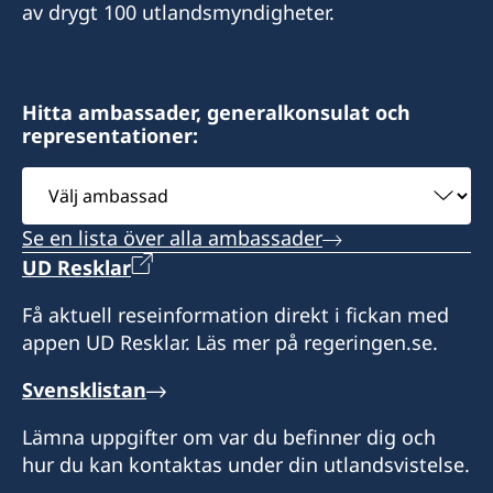
av drygt 100 utlandsmyndigheter.
Tel. +52 998 848 8900
M. +52 81 1900 0543
Cel +52 1 664 331 8480
Nödfall: +52 998 845 1485
sueciaguadalajara@gmail.com
norma.cerros@gmail.com
jbarreto@grupocentura.com
kativara@prodigy.net.mx
Boka tid per tel. eller e-post
Hitta ambassader, generalkonsulat och
Boka tid via tel eller e-post
representationer:
Boka tid per e-post eller tel
Alla besök behöver tidsbokas per e-post eller
telefon
Välj
ambassad
Se en lista över alla ambassader
UD Resklar
Få aktuell reseinformation direkt i fickan med
appen UD Resklar. Läs mer på regeringen.se.
Svensklistan
Lämna uppgifter om var du befinner dig och
hur du kan kontaktas under din utlandsvistelse.