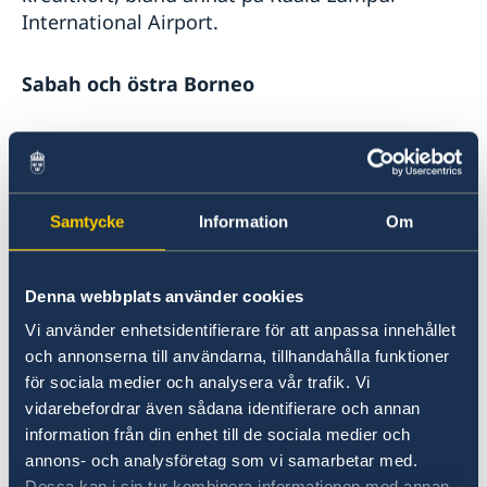
Gouda
International Airport.
Service för svenska företag
Så kan du få stöd
Sabah och östra Borneo
Team Sweden
Försök till kidnappningar av turister har
historiskt förekommit i området och resenärer
uppmanas att löpande hålla sig uppdaterade
Samtycke
Information
Om
om utvecklingen, särskilt vad gäller öarna
utanför Sabahs östra kust mellan städerna
Tawau och Sandakan.
Denna webbplats använder cookies
Vi använder enhetsidentifierare för att anpassa innehållet
Malaysiska myndigheter har skärpt
och annonserna till användarna, tillhandahålla funktioner
bevakningen av östra och nordöstra Sabahs
för sociala medier och analysera vår trafik. Vi
kustband och upprättat en säkerhetszon
vidarebefordrar även sådana identifierare och annan
(ESSZONE, administrerat av ett särskilt
information från din enhet till de sociala medier och
kommando, ESSCOM) i området.
annons- och analysföretag som vi samarbetar med.
Dessa kan i sin tur kombinera informationen med annan