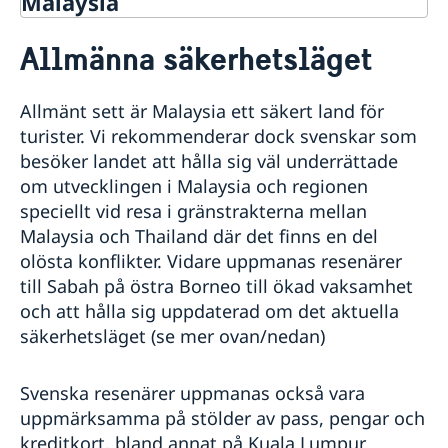
Malaysia
Rösta i Malaysia
Allmänna säkerhetsläget
Hjälp till svenskar i Malaysia
Rösta i Malaysia
Reseinformation
Allmänt sett är Malaysia ett säkert land för
Pass i Malaysia
Ambassadens reseinformation
turister. Vi rekommenderar dock svenskar som
Förlust av pass
Akut hjälp
Aktuella händelser
besöker landet att hålla sig väl underrättade
Provisoriskt pass
Allmänna säkerhetsläget
Hjälp vid brott
Anmäl din utlandsvistelse
om utvecklingen i Malaysia och regionen
Samordningsnummer
Terrorism
Stulet eller förlorat bank-/kreditkort
Gifta sig i Malaysia
speciellt vid resa i gränstrakterna mellan
Naturförhållanden och katastrofer
Överföring av pengar från Sverige
Medborgarskap
Malaysia och Thailand där det finns en del
In- och utresebestämmelser
Juridisk hjälp i utlandet
olösta konflikter. Vidare uppmanas resenärer
Registrera nyfödd utomlands
Internetbedrägeri
Hälso- och sjukvård
till Sabah på östra Borneo till ökad vaksamhet
Lokala lagar och sedvänjor
Kan jag förnya körkort utomlands?
och att hålla sig uppdaterad om det aktuella
Kriminalitet och personlig säkerhet
Förvärv av Malaysiskt körkort
Legaliseringar
Trafiksäkerhet
säkerhetsläget (se mer ovan/nedan)
Levnadsintyg
Inför resan
Sjukvård
Svenskar i Världen
Svenska resenärer uppmanas också vara
Se till att vara försäkrad
Landfakta
Behöver jag visum för att resa in i Malaysia?
Arv i internationella situationer
uppmärksamma på stölder av pass, pengar och
SOS-International, Falck Global Assistance, ERV &
kreditkort, bland annat på Kuala Lumpur