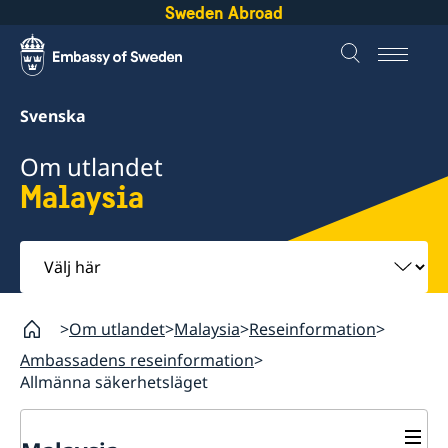
Sweden Abroad
Svenska
Om utlandet
Malaysia
Välj
här
Om utlandet
Malaysia
Reseinformation
Ambassadens reseinformation
Allmänna säkerhetsläget