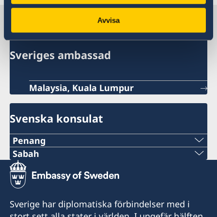
Sverige i Malaysia
Avvisa
Sveriges ambassad
Malaysia, Kuala Lumpur
Svenska konsulat
Penang
Tel:
Sabah
Tel:
+60-19-444 6686
+6016-5000 559
Tel:
Sverige har diplomatiska förbindelser med i
E-post:
stort sett alla stater i världen. I ungefär hälften