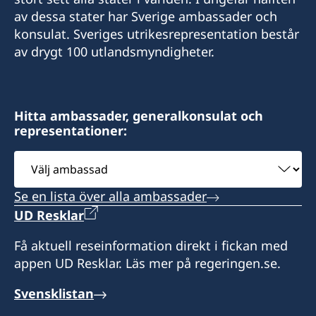
+604-3717591
av dessa stater har Sverige ambassader och
elizabethfilex@hotmail.com
E-post:
konsulat. Sveriges utrikesrepresentation består
Lot 32A-18, Lrg 1F, KKIP Selatan SMI Phase II,
av drygt 100 utlandsmyndigheter.
oglconsultancy@gmail.com
Industrial Zone 4, KKIP 88460 Kota Kinabalu,
Sabah
488A-20-02 & 03, Penas Tower, One Stop
Midlands Park Complex, Jalan Burma, 10350
Hitta ambassader, generalkonsulat och
Pulau Pinang
representationer:
Öppettider/Business Hour :
Monday – Friday = 09.00 am – 12.30 pm and
Välj
Honorärkonsul
13.30 pm – 4.30 pm
ambassad
Ooi Geok Ling
Se en lista över alla ambassader
UD Resklar
Honorärkonsul
Få aktuell reseinformation direkt i fickan med
Elizabeth Filex
appen UD Resklar. Läs mer på regeringen.se.
Svensklistan