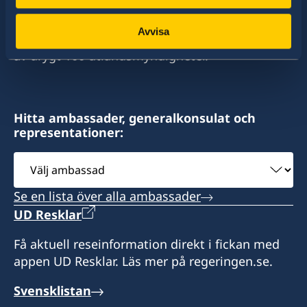
stort sett alla stater i världen. I ungefär hälften
av dessa stater har Sverige ambassader och
Avvisa
konsulat. Sveriges utrikesrepresentation består
av drygt 100 utlandsmyndigheter.
Hitta ambassader, generalkonsulat och
representationer:
Välj
ambassad
Se en lista över alla ambassader
UD Resklar
Få aktuell reseinformation direkt i fickan med
appen UD Resklar. Läs mer på regeringen.se.
Svensklistan