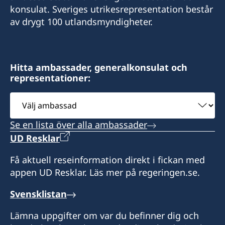
konsulat. Sveriges utrikesrepresentation består
av drygt 100 utlandsmyndigheter.
Fax:
+423 232 08 42
Adress:
Hitta ambassader, generalkonsulat och
representationer:
Sveriges konsulat/ Schwedisches Konsulat
Heiligkreuz 52
Välj
LI-9490 Vaduz
ambassad
Se en lista över alla ambassader
Öppettider:
måndag - fredag:
UD Resklar
Endast tidsbokning
Få aktuell reseinformation direkt i fickan med
appen UD Resklar. Läs mer på regeringen.se.
Konsulatet har sommarstängt 18 juli – 9
augusti. Ordinarie öppettider gäller från och
Svensklistan
med måndagen den 10 augusti.
Distrikt: Furstendömet Liechtenstein
Lämna uppgifter om var du befinner dig och