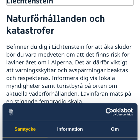
Liechtenstein
Rösta i Liechtenstein
Naturförhållanden och
Hjälp till svenskar i Liechtenstein
katastrofer
Rösta i Liechtenstein
Reseinformation
Ambassadens reseinformation
Befinner du dig i Lichtenstein för att åka skidor
Aktuella händelser
bör du vara medveten om att det finns risk för
Allmänna säkerhetsläget
laviner året om i Alperna. Det är därför viktigt
Terrorism
att varningsskyltar och avspärrningar beaktas
Naturförhållanden och katastrofer
In- och utresebestämmelser
och respekteras. Informera dig via lokala
Hälso- och sjukvård
myndigheter samt turistbyrå på orten om
Lokala lagar och sedvänjor
aktuella väderförhållanden. Lavinfaran mäts på
Kriminalitet och personlig säkerhet
en stigande femgradig skala.
Trafiksäkerhet
Resa i landet
På följande webbsidor hittar du information
skidåkning samt länkar till sidor med den
Samtycke
Information
Om
aktuella situationen i Lichtenstein.