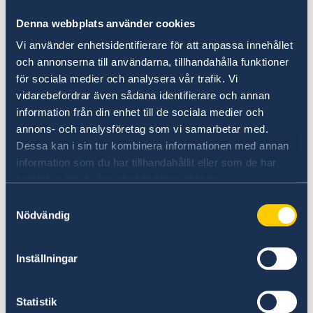
Denna webbplats använder cookies
http://www.tourismus.li/en/winter/more-
winter-sports-activities/ski-tours.html
Vi använder enhetsidentifierare för att anpassa innehållet
http://www.skiliechtenstein.com/
och annonserna till användarna, tillhandahålla funktioner
för sociala medier och analysera vår trafik. Vi
vidarebefordrar även sådana identifierare och annan
Landespolizei des Fürstentums Liechtenstein
information från din enhet till de sociala medier och
annons- och analysföretag som vi samarbetar med.
Läget i Alperna gör att plötsliga svängningar i
Dessa kan i sin tur kombinera informationen med annan
väder och temperatur kan förekomma. De
information som du har tillhandahållit eller som de har
lokala myndigheterna går normalt ut med
samlat in när du har använt deras tjänster.
anvisningar och bestämmelser vilka bör
Samtyckesval
iakttas.
Nödvändig
MeteoNews: Wetter Liechtenstein
Inställningar
Senast uppdaterad 03 aug. 2026, 12.29
Statistik