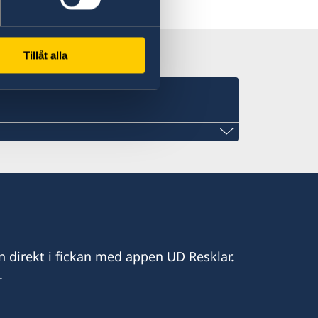
 Resklar på X
Tillåt alla
n direkt i fickan med appen UD Resklar.
.