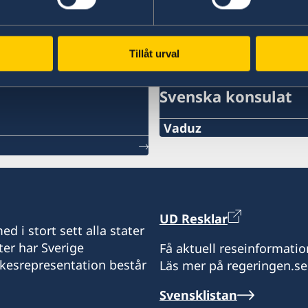
Ladda ner UD Resklar på iTunes
UD
Tillåt urval
Svenska konsulat
Vaduz
Telefon:
+423 232 08 39
E-Post:
UD Resklar
d i stort sett alla stater
info@se-konsulat.li
ter har Sverige
Få aktuell reseinformatio
ikesrepresentation består
Läs mer på regeringen.se
Fax:
Svensklistan
+423 232 08 42