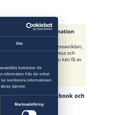
:s generella reseinformation
Om
regeringen.se finns UD:s reseavrådan,
 och tips inför din utlandsresa och
ormation om vilken hjälp du kan få av
i olika situationer.
andahålla funktioner för
n information från din enhet
:s reseinformation på
 tur kombinera informationen
geringen.se
deras tjänster.
lj UD Resklar på Facebook och
Marknadsföring
 Resklar på Facebook