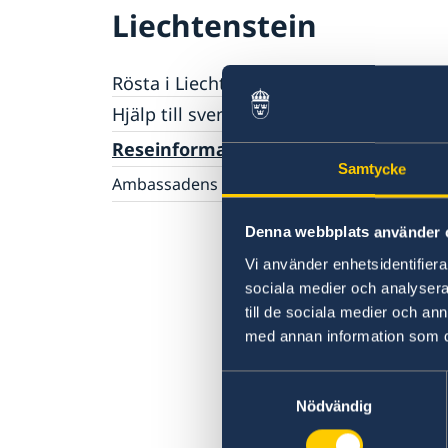
Liechtenstein
Rösta i Liechtenstein
Hjälp till svenskar i Liechtenstein
Rösta i Liechtenstein
Reseinformation
Samtycke
Ambassadens reseinformation
Aktuella händelser
Denna webbplats använder 
Allmänna säkerhetsläget
Terrorism
Vi använder enhetsidentifierar
Naturförhållanden och katastrofer
sociala medier och analysera 
In- och utresebestämmelser
till de sociala medier och a
Hälso- och sjukvård
med annan information som du 
Lokala lagar och sedvänjor
Kriminalitet och personlig säkerhet
Samtyckesval
Trafiksäkerhet
Nödvändig
Resa i landet