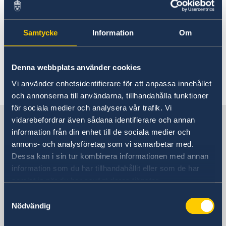
Rösta i Liechtenstein
Aktuella händelser
Hjälp till svenskar i Liechtenstein
Rösta i Liechtenstein
Samtycke
Information
Om
Reseinformation
För tillfället finns inga aktuella händelser att
Ambassadens reseinformation
rapportera.
Denna webbplats använder cookies
Aktuella händelser
Allmänna säkerhetsläget
Senast uppdaterad 03 aug. 2026, 12.29
Vi använder enhetsidentifierare för att anpassa innehållet
Terrorism
och annonserna till användarna, tillhandahålla funktioner
Naturförhållanden och katastrofer
för sociala medier och analysera vår trafik. Vi
In- och utresebestämmelser
Sverige i Liechtenstein
vidarebefordrar även sådana identifierare och annan
Hälso- och sjukvård
information från din enhet till de sociala medier och
Lokala lagar och sedvänjor
annons- och analysföretag som vi samarbetar med.
Kriminalitet och personlig säkerhet
Sveriges Ambassad
Dessa kan i sin tur kombinera informationen med annan
Trafiksäkerhet
Resa i landet
information som du har tillhandahållit eller som de har
samlat in när du har använt deras tjänster.
Schweiz, Bern
Samtyckesval
Nödvändig
Svenska konsulat