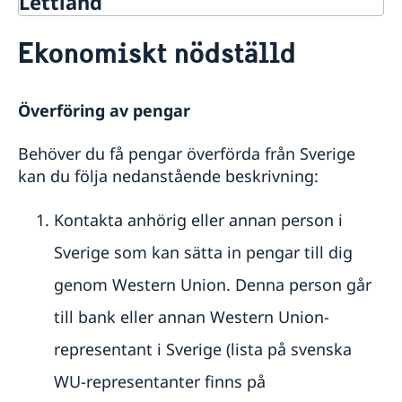
Lettland
Rösta i Lettland
Ekonomiskt nödställd
Hjälp till svenskar i Lettland
Rösta i Lettland
Akut hjälp
Överföring av pengar
Ekonomiskt nödställd
Om du blir sjuk eller råkar ut för en olycka
Behöver du få pengar överförda från Sverige
Juridisk hjälp i utlandet
kan du följa nedanstående beskrivning:
Dödsfall
Larmcentraler
Kontakta anhörig eller annan person i
Pass utomlands
Sverige som kan sätta in pengar till dig
Förlust av pass
Hjälp kring medborgarskap
Förnyelse av pass för vuxna
genom Western Union. Denna person går
Om svenskt medborgarskap
Gifta sig utomlands
Ansökan om pass för barn under 18 år
Dubbelt medborgarskap
Registrera nyfödd utomlands
till bank eller annan Western Union-
Provisoriskt pass
Organisationer och skolor
Nationellt ID-kort
representant i Sverige (lista på svenska
Samordningsnummer
Skolor
Legaliseringar
WU-representanter finns på
Namnändring
Svenska Handelskammaren i Lettland
Studera i Lettland