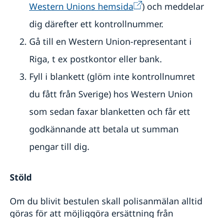
Svenskar i Världen
Pensions- och levnadsintyg
Western Unions hemsida
) och meddelar
Arv i internationella situationer
dig därefter ett kontrollnummer.
Registerutdrag och personbevis
Förnyelse av körkort
Gå till en Western Union-representant i
Fordonsskatt
Riga, t ex postkontor eller bank.
Avgifter
Reseinformation
Fyll i blankett (glöm inte kontrollnumret
Service för svenska företag
Ambassadens reseinformation
du fått från Sverige) hos Western Union
Aktuella händelser
Om olyckan är framme
Svenska företag i utlandet
som sedan faxar blanketten och får ett
Turistpolisen i Riga
Frihetsberövad i utlandet
Anmäla handelshinder
Allmänna säkerhetsläget
godkännande att betala ut summan
Terrorism
pengar till dig.
Naturförhållanden och katastrofer
In- och utresebestämmelser
Hälso- och sjukvård
Stöld
Lokala lagar och sedvänjor
Kriminalitet och personlig säkerhet
Om du blivit bestulen skall polisanmälan alltid
Trafiksäkerhet
Resa i landet
göras för att möjliggöra ersättning från