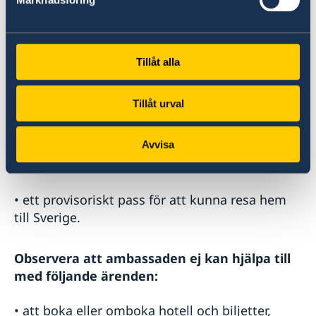
larmcentraler
,
• att kontakta anhöriga i en nödsituation eller
Tillåt alla
lösa andra problem i samband med till
exempel en olyckshändelse, akut sjukdom eller
dödsfall,
Tillåt urval
• råd om försvarsadvokat, läkare och tolk samt
Avvisa
vid behov få hjälp med att kontakta dem,
• ett provisoriskt pass för att kunna resa hem
till Sverige.
Observera att ambassaden ej kan hjälpa till
med följande ärenden:
• att boka eller omboka hotell och biljetter,