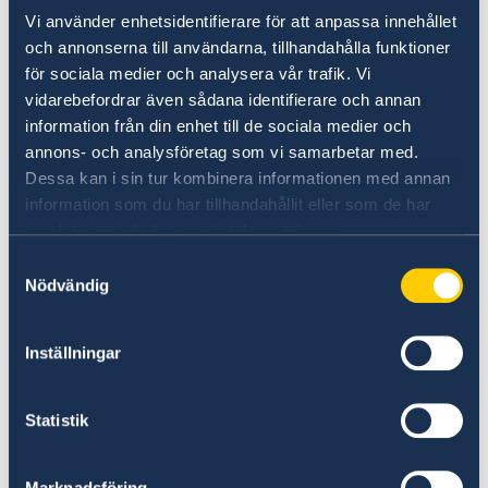
Swedbank +46 8-411 1011
Vi använder enhetsidentifierare för att anpassa innehållet
och annonserna till användarna, tillhandahålla funktioner
Skandiabanken +46 771 48 48 48
för sociala medier och analysera vår trafik. Vi
vidarebefordrar även sådana identifierare och annan
Länsförsäkringar +46 8-588 400 11
information från din enhet till de sociala medier och
annons- och analysföretag som vi samarbetar med.
Dessa kan i sin tur kombinera informationen med annan
Information
information som du har tillhandahållit eller som de har
samlat in när du har använt deras tjänster.
I Riga finns en statlig Tourist Hotline, som ger
Samtyckesval
hjälp till turister. Telefonnr: 1188. E-mail:
Nödvändig
hotline@latviatourism.lv
.
Inställningar
Av ambassaden kan du få hjälp med:
• råd om hur du överför pengar från Sverige,
Statistik
• att kontakta försäkringsbolagens
Marknadsföring