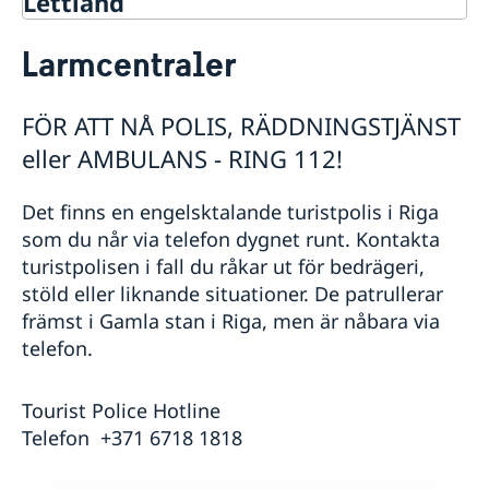
Lettland
Rösta i Lettland
Larmcentraler
Hjälp till svenskar i Lettland
Rösta i Lettland
FÖR ATT NÅ POLIS, RÄDDNINGSTJÄNST
Akut hjälp
eller AMBULANS - RING 112!
Ekonomiskt nödställd
Om du blir sjuk eller råkar ut för en olycka
Juridisk hjälp i utlandet
Det finns en engelsktalande turistpolis i Riga
Dödsfall
som du når via telefon dygnet runt. Kontakta
Larmcentraler
turistpolisen i fall du råkar ut för bedrägeri,
Pass utomlands
stöld eller liknande situationer. De patrullerar
främst i Gamla stan i Riga, men är nåbara via
Förlust av pass
Hjälp kring medborgarskap
Förnyelse av pass för vuxna
telefon.
Om svenskt medborgarskap
Gifta sig utomlands
Ansökan om pass för barn under 18 år
Dubbelt medborgarskap
Registrera nyfödd utomlands
Provisoriskt pass
Tourist Police Hotline
Organisationer och skolor
Nationellt ID-kort
Telefon +371 6718 1818
Samordningsnummer
Skolor
Legaliseringar
Namnändring
Svenska Handelskammaren i Lettland
Studera i Lettland