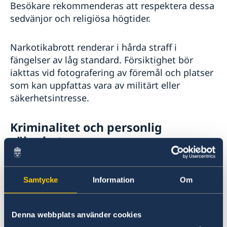
Besökare rekommenderas att respektera dessa
sedvänjor och religiösa högtider.
Narkotikabrott renderar i hårda straff i
fängelser av låg standard. Försiktighet bör
iakttas vid fotografering av föremål och platser
som kan uppfattas vara av militärt eller
säkerhetsintresse.
Kriminalitet och personlig
säkerhet
Kirgizistan är ett fattigt land där stölder och rån
förekommer, också av organiserade grupper.
Samtycke
Information
Om
Rapporter finns om att personer i polisuniform
kräver pengar. Dessa aktiviteter riktar sig inte
sällan mot utländska turister, som måste vara
Denna webbplats använder cookies