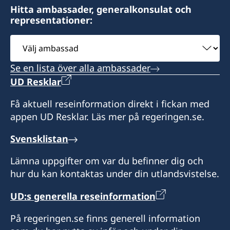
E-mail (alternative)
Hitta ambassader, generalkonsulat och
representationer:
mekenchi@gmail.com
Välj
ambassad
Honorärkonsul
Se en lista över alla ambassader
Nourlan U Mamyrov
UD Resklar
Assistent
Få aktuell reseinformation direkt i fickan med
appen UD Resklar. Läs mer på regeringen.se.
Cholpon Temirova
Svensklistan
Lämna uppgifter om var du befinner dig och
hur du kan kontaktas under din utlandsvistelse.
UD:s generella reseinformation
På regeringen.se finns generell information