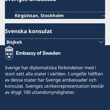
Kirgizistan, Stockholm
Svenska konsulat
Bisjkek
Tel.
+996 312 627010; 627008
Sverige har diplomatiska förbindelser med i
Mobile
stort sett alla stater i världen. I ungefär hälften
av dessa stater har Sverige ambassader och
+996 775 583002
konsulat. Sveriges utrikesrepresentation består
av drygt 100 utlandsmyndigheter.
E-mail
bishkek.swecons@gmail.com