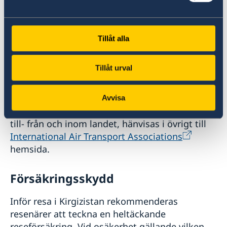
Under vintertid och på högre höjder finns risk
för att vägar är avstängda på grund av
Tillåt alla
snöoväder.
Tillåt urval
Från Europa flyger bland annat Lufthansa och
Turkish Airlines regelbundet till Bisjkek. Inget
kirgiziskt bolag har för närvarande tillstånd att
Avvisa
flyga på EU. För information om flygsäkerhet,
till- från och inom landet, hänvisas i övrigt till
International Air Transport Associations
hemsida.
Försäkringsskydd
Inför resa i Kirgizistan rekommenderas
resenärer att teckna en heltäckande
reseförsäkring. Vid osäkerhet gällande vilken