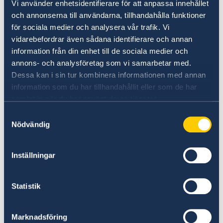
vaksamma med kontanter och värdesaker. I
Vi använder enhetsidentifierare för att anpassa innehållet
synnerhet rekommenderas vaksamhet vid
och annonserna till användarna, tillhandahålla funktioner
besök på marknadsplatser och basarer samt
för sociala medier och analysera vår trafik. Vi
under kvällstid vid restaurangbesök. Anlita
vidarebefordrar även sådana identifierare och annan
registrerade taxibilar.
information från din enhet till de sociala medier och
annons- och analysföretag som vi samarbetar med.
Elavbrott förekommer återkommande i hela
Dessa kan i sin tur kombinera informationen med annan
landet – ibland upp till sex timmar under en
information som du har tillhandahållit eller som de har
dag.
samlat in när du har använt deras tjänster.
Samtyckesval
Nödvändig
Trafiksäkerhet
Som fotgängare och som bilist, iaktta stor
Inställningar
försiktighet i trafiken såväl i städer som på
landsorten. Vägarna håller låg kvalitet. Det
Statistik
gäller också bortre sträckor på vägen mot Kina
(under ombyggnad). Undantag för leder mellan
större städer.
Marknadsföring