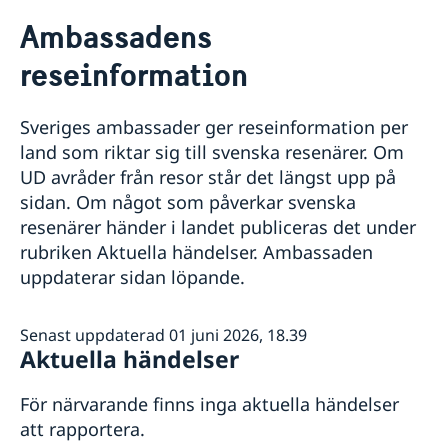
Rösta i Kirgizistan
Ambassadens
Hjälp till svenskar i Kirgizistan
reseinformation
Rösta i Kirgizistan
Reseinformation
Pass utomlands
Ambassadens reseinformation
Hjälp kring medborgarskap
Sveriges ambassader ger reseinformation per
Akut hjälp
Aktuella händelser
Service för svenska företag
land som riktar sig till svenska resenärer. Om
Allmänna säkerhetsläget
UD avråder från resor står det längst upp på
Terrorism
sidan. Om något som påverkar svenska
Naturförhållanden och katastrofer
In- och utresebestämmelser
resenärer händer i landet publiceras det under
Hälso- och sjukvård
rubriken Aktuella händelser. Ambassaden
Lokala lagar och sedvänjor
uppdaterar sidan löpande.
Kriminalitet och personlig säkerhet
Trafiksäkerhet
Försäkringsskydd
Senast uppdaterad 01 juni 2026, 18.39
Aktuella händelser
Resa med dubbelt medborgarskap
Övriga upplysningar
För närvarande finns inga aktuella händelser
att rapportera.