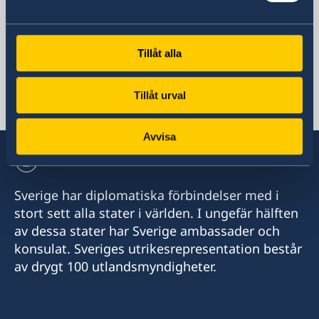
AMBASSAD OCH KONSULAT
Tillåt alla
Kina, Peking
Tillåt urval
Kina, Shanghai
Avvisa
Sverige har diplomatiska förbindelser med i
stort sett alla stater i världen. I ungefär hälften
av dessa stater har Sverige ambassader och
konsulat. Sveriges utrikesrepresentation består
av drygt 100 utlandsmyndigheter.