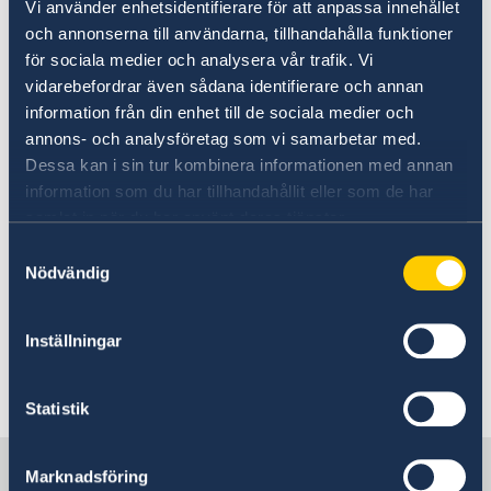
Vi använder enhetsidentifierare för att anpassa innehållet
Kontrollera passet
Kriser och katastrofer
sammanhanget, särskilt på platser med stora
och annonserna till användarna, tillhandahålla funktioner
Se till att vara försäkrad
Råd i en krissituation
folksamlingar som till exempel större
Se över vaccinationer
för sociala medier och analysera vår trafik. Vi
Evakuering vid kriser och katastrofer
evenemang, offentliga platser, i och omkring
Anmäl dig till svensklistan
vidarebefordrar även sådana identifierare och annan
Lagen om konsulära katastrofinsatser
offentliga byggnader, vid turistattraktioner, på
information från din enhet till de sociala medier och
UD och ambassadernas krisberedskap
allmänna transportmedel, på marknader och i
annons- och analysföretag som vi samarbetar med.
butikscentra. Vidare bör du hålla dig
Dessa kan i sin tur kombinera informationen med annan
informerad om situationen i landet och noga
information som du har tillhandahållit eller som de har
följa de lokala myndigheternas anvisningar i
samlat in när du har använt deras tjänster.
säkerhetsfrågor.
Samtyckesval
Nödvändig
Här kan du läsa mer om
terrorism och hot utomlands.
Inställningar
Senast uppdaterad 03 aug. 2026, 08.53
Statistik
Sverige i Kina
Marknadsföring