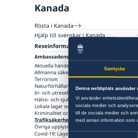
Kanada
Rösta i Kanada
Hjälp till svenskar i Kanada
Reseinformation
Rösta i Kanada
Förtidsrösta på konsulaten
Svenskt pass i Kanada
Ambassadens reseinformation
Förlust av pass
Aktuella händelser
Svenskt medborgarskap
Samtycke
Pass för vuxna
Allmänna säkerhetsläget
Om svenskt medborgarskap
Körkort
Pass för barn under 18 år
Terrorism
Levnadsintyg
Samordningsnummer
Naturförhållanden och katastrofer
Denna webbplats använder 
Avgifter
Provisoriskt pass
In- och utresebestämmelser
Konsulär service till svenskar utomlands
Vi använder enhetsidentifierar
Nationellt id-kort
Hälso- och sjukvård
Akut hjälp
sociala medier och analysera 
Lokala lagar och sedvänjor
Kriminalitet och personlig säkerhet
till de sociala medier och a
Trafiksäkerhet
med annan information som du 
Övriga upplysningar
Covid-19: Lägesbild och reseinformation
Samtyckesval