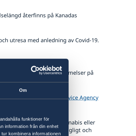
elselängd återfinns på Kanadas
- och utresa med anledning av Covid-19.
merar om gällande bestämmelser på
Om
ada se
Canadian Border Service Agency
andahålla funktioner för
abis. Att föra med sig cannabis eller
n information från din enhet
l eller från Kanada är olagligt och
 tur kombinera informationen