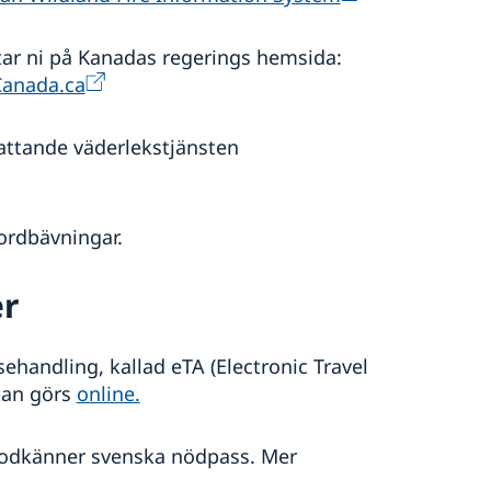
tar ni på Kanadas regerings hemsida:
 Canada.ca
attande väderlekstjänsten
rdbävningar.
er
handling, kallad eTA (Electronic Travel
kan görs
online.
 godkänner svenska nödpass. Mer