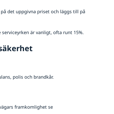
å det uppgivna priset och läggs till på
e serviceyrken är vanligt, ofta runt 15%.
 säkerhet
lans, polis och brandkår.
 vägars framkomlighet se