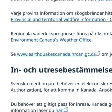
Varje provins information om skogsbränder hit
Provincial and territorial wildfire information -
Regionala väderleksprognoser finns på riksomf
Environment Canada´s Weather Office.
Se
www.earthquakescanada.nrcan.gc.ca
om jo
In- och utresebestämmels
Svenska medborgare behöver en elektronisk rese
Authorization), för att komma in Kanada. Ansö
Du behöver ett giltigt pass för inresa. Kanada
information läser du
här: