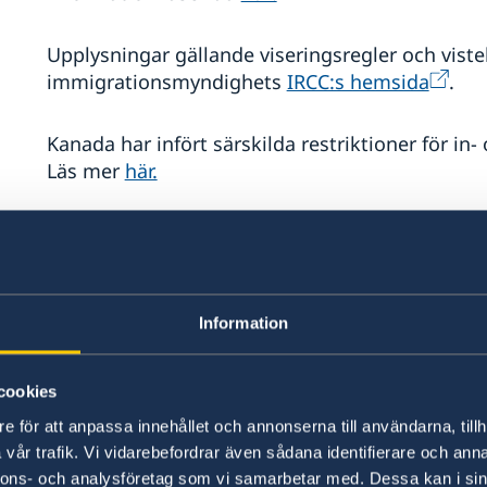
Upplysningar gällande viseringsregler och vist
immigrationsmyndighets
IRCC:s hemsida
.
Kanada har infört särskilda restriktioner för in
Läs mer
här.
Den kanadensiska flygsäkerhetsmyndigheten
Canadian Air Transport Security Authority
infor
flygplatser
Information
För information om vad som kan föras in i Kan
och
Canadian Food Inspection Agency
cookies
e för att anpassa innehållet och annonserna till användarna, tillh
Kanada har legaliserat bruk och innehav av cann
vår trafik. Vi vidarebefordrar även sådana identifierare och anna
någon annan produkt som innehåller cannabis til
nnons- och analysföretag som vi samarbetar med. Dessa kan i sin