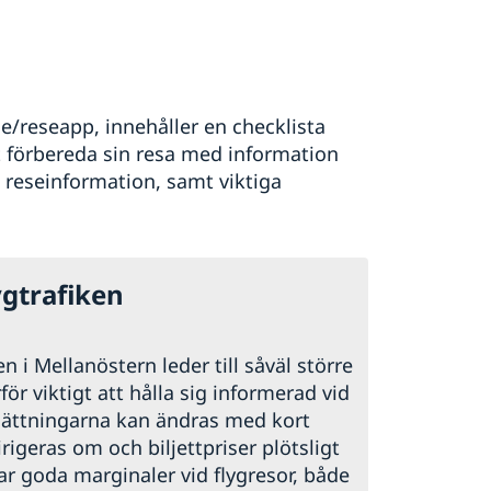
/reseapp, innehåller en checklista
tt förbereda sin resa med information
reseinformation, samt viktiga
ygtrafiken
sen i Mellanöstern leder till såväl större
ör viktigt att hålla sig informerad vid
tsättningarna kan ändras med kort
irigeras om och biljettpriser plötsligt
har goda marginaler vid flygresor, både