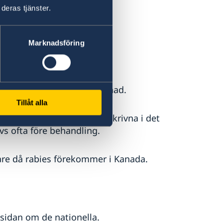
deras tjänster.
Marknadsföring
lans, polis och brandkår.
 som täcker sjukvårdskostnad.
Tillåt alla
r personer som inte är inskrivna i det
s ofta före behandling.
kare då rabies förekommer i Kanada.
 sidan om de nationella.