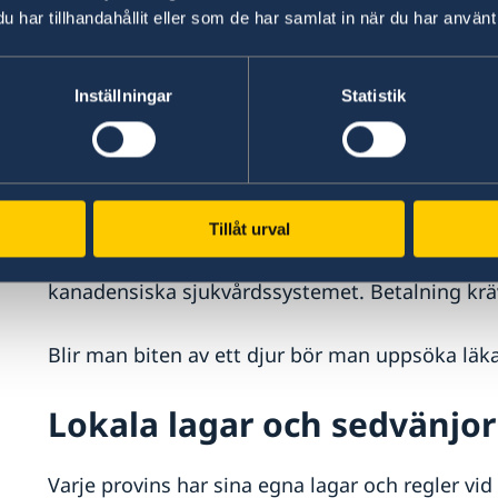
kan leda till allvarlig straffpåföljd.
har tillhandahållit eller som de har samlat in när du har använt 
Hälso- och sjukvård
Inställningar
Statistik
911 är nödnumret i hela Kanada för att nå ambu
Besökare bör ha reseförsäkring/hemförsäkring
Tillåt urval
Kostnaden för läkar- och tandvård är ofta hög fö
kanadensiska sjukvårdssystemet. Betalning kräv
Blir man biten av ett djur bör man uppsöka lä
Lokala lagar och sedvänjor
Varje provins har sina egna lagar och regler vid