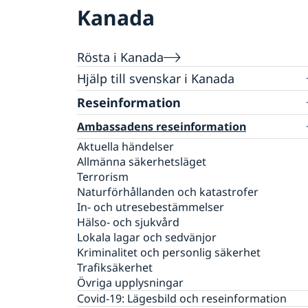
Kanada
Rösta i Kanada
Hjälp till svenskar i Kanada
Reseinformation
Rösta i Kanada
Förtidsrösta på konsulaten
Svenskt pass i Kanada
Ambassadens reseinformation
Förlust av pass
Aktuella händelser
Svenskt medborgarskap
Pass för vuxna
Allmänna säkerhetsläget
Om svenskt medborgarskap
Körkort
Pass för barn under 18 år
Terrorism
Levnadsintyg
Samordningsnummer
Naturförhållanden och katastrofer
Avgifter
Provisoriskt pass
In- och utresebestämmelser
Konsulär service till svenskar utomlands
Nationellt id-kort
Hälso- och sjukvård
Akut hjälp
Lokala lagar och sedvänjor
Kriminalitet och personlig säkerhet
Trafiksäkerhet
Övriga upplysningar
Covid-19: Lägesbild och reseinformation