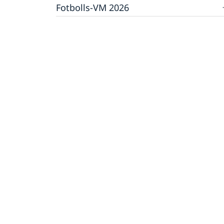
Fotbolls-VM 2026
Inför resan
Säkerhet
Allmänt om FIFA och fotbolls-vm 2026