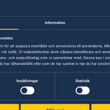
september)
Enligt säsongsprognosen väntas det subtropiska
sig kraftigare mot området kring Honshu under
Information
medeltemperaturerna i hela landet kommer sann
cookies
Särskilt efter att regnperioden har avslutats vä
e för att anpassa innehållet och annonserna till användarna, tillh
området kring Japan, och varm luft beräknas do
vår trafik. Vi vidarebefordrar även sådana identifierare och anna
kan leda till ett ökande antal extremt varma dag
nnons- och analysföretag som vi samarbetar med. Dessa kan i sin
har tillhandahållit eller som de har samlat in när du har använt 
Svenskar uppmanas att vara försiktiga i värme
luftfuktigheten är hög. Följ
Japan Meteorologic
Inställningar
Statistik
I Tokyo finns det kylande skyddsrum, informatio
Tokyo WBGT Map
Se även information om hur man kan förebygg