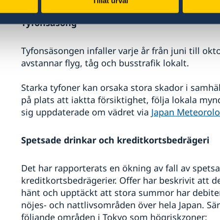
Tillåt urval
Tyfonsäsong
Tyfonsäsongen infaller varje år från juni till ok
avstannar flyg, tåg och busstrafik lokalt.
Starka tyfoner kan orsaka stora skador i sam
på plats att iaktta försiktighet, följa lokala my
sig uppdaterade om vädret via
Japan Meteorolo
Spetsade drinkar och kreditkortsbedrägeri
Det har rapporterats en ökning av fall av spets
kreditkortsbedrägerier. Offer har beskrivit att
hänt och upptäckt att stora summor har debitera
nöjes- och nattlivsområden över hela Japan. Särs
följande områden i Tokyo som högriskzoner: