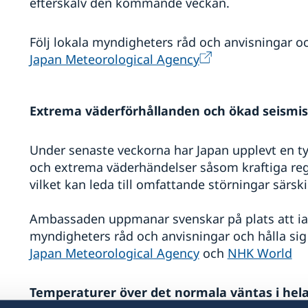
efterskalv den kommande veckan.
Följ lokala myndigheters råd och anvisningar oc
Japan Meteorological Agency
Extrema väderförhållanden och ökad seismisk
Under senaste veckorna har Japan upplevt en tyd
och extrema väderhändelser såsom kraftiga regn
vilket kan leda till omfattande störningar särsk
Ambassaden uppmanar svenskar på plats att iaktt
myndigheters råd och anvisningar och hålla si
Japan Meteorological Agency
och
NHK World
Temperaturer över det normala väntas i hel