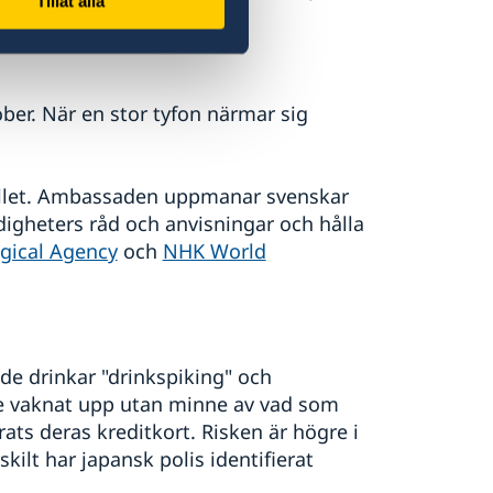
Tillåt alla
tober. När en stor tyfon närmar sig
hället. Ambassaden uppmanar svenskar
ndigheters råd och anvisningar och hålla
gical Agency
och
NHK World
ade drinkar "drinkspiking" och
 de vaknat upp utan minne av vad som
ts deras kreditkort. Risken är högre i
kilt har japansk polis identifierat