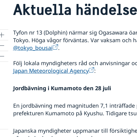
Aktuella händelse
Tyfon nr 13 (Dolphin) närmar sig Ogasawara öa
Tokyo. Höga vågor förväntas. Var vaksam och h
@tokyo_bousai
.
Följ lokala myndigheters råd och anvisningar o
Japan Meteorological Agency
:
Jordbävning i Kumamoto den 28 juli
En jordbävning med magnituden 7,1 inträffade på
prefekturen Kumamoto på Kyushu. Tidigare ts
Japanska myndigheter uppmanar till försiktigh