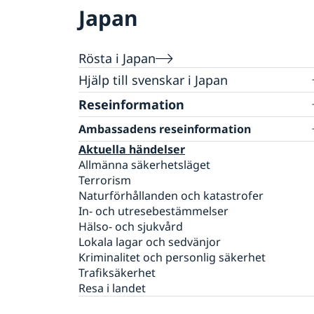
Japan
Rösta i Japan
Hjälp till svenskar i Japan
Rösta i Japan
Reseinformation
Pass i Japan
Ambassadens reseinformation
Förnyelse av pass för barn under 18 år
Gifta sig i Japan
Aktuella händelser
Ansökan om pass för barn under 18 år
Allmänna säkerhetsläget
Vigsel inför japansk myndighet
Hjälp kring medborgarskap i Japan
Förnyelse av pass för vuxna
Terrorism
Vigsel på ambassaden
Levnadsintyg i Japan
Provisoriskt pass
Naturförhållanden och katastrofer
Legaliseringar i Japan
Nationellt id-kort
In- och utresebestämmelser
Körkort i Japan
Registrera barn och ansöka om
Hälso- och sjukvård
Avgifter i Japan
samordningsnummer
Lokala lagar och sedvänjor
Anmäl din utlandsvistelse i Japan
Kriminalitet och personlig säkerhet
Trafiksäkerhet
Resa i landet