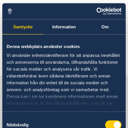
Rösta i Jamaica
Terrorism
Hjälp till svenskar i Jamaica
Rösta i Jamaica
Reseinformation
Under normala omständigheter bedöms det
Samtycke
Information
Om
Pass utomlands
Ambassadens reseinformation
inte finnas risk för terrordåd i landet.
Förlust av pass
Gifta sig utomlands
Aktuella händelser
Allmänna säkerhetsläget
Denna webbplats använder cookies
Om terrorism och hot utomlands.
Naturförhållanden och katastrofer
Vi använder enhetsidentifierare för att anpassa innehållet
Terrorism
och annonserna till användarna, tillhandahålla funktioner
Senast uppdaterad 09 juli 2026, 10.53
Trafiksäkerhet
för sociala medier och analysera vår trafik. Vi
Kriminalitet och personlig säkerhet
vidarebefordrar även sådana identifierare och annan
Lokala lagar och sedvänjor
Hälso- och sjukvård
information från din enhet till de sociala medier och
Sverige i Jamaica
In- och utresebestämmelser
annons- och analysföretag som vi samarbetar med.
Dessa kan i sin tur kombinera informationen med annan
Sveriges ambassad
information som du har tillhandahållit eller som de har
samlat in när du har använt deras tjänster.
Samtyckesval
Jamaica, Stockholm
Nödvändig