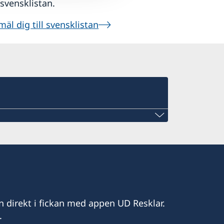
l svensklistan.
äl dig till svensklistan
onsulat
ulat
com.jm
n direkt i fickan med appen UD Resklar.
.