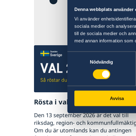
Det finns för till
Denna webbplats använder 
Ambassadens re
Vi använder enhetsidentifierar
sociala medier och analysera 
till de sociala medier och a
Senast uppdaterad 
med annan information som du 
Samtyckesval
Nödvändig
Avvisa
Rösta i valen 2026
Den 13 september 2026 är det val till
riksdag, region- och kommunfullmäktig
Om du är utomlands kan du antingen