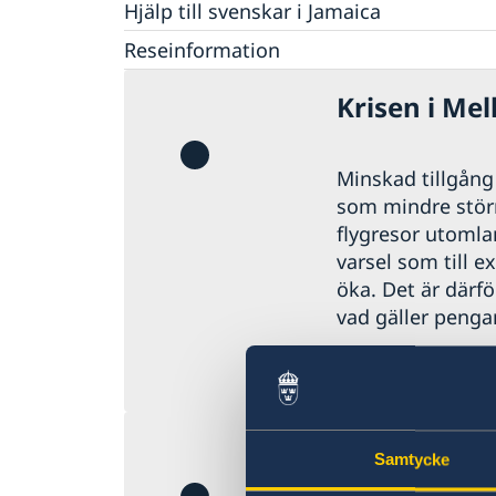
Hjälp till svenskar i Jamaica
Rösta i Jamaica
Reseinformation
Pass utomlands
Ambassadens reseinformation
Krisen i Mel
Förlust av pass
Gifta sig utomlands
Aktuella händelser
Allmänna säkerhetsläget
Naturförhållanden och katastrofer
Minskad tillgång t
Terrorism
som mindre störni
Trafiksäkerhet
flygresor utomla
Kriminalitet och personlig säkerhet
varsel som till e
Lokala lagar och sedvänjor
öka. Det är därfö
Hälso- och sjukvård
vad gäller pengar
In- och utresebestämmelser
Senast uppdaterad
Aktuella hä
Samtycke