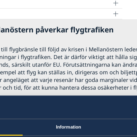
lanöstern påverkar flygtrafiken
ill flygbränsle till följd av krisen i Mellanöstern leder
ngar i flygtrafiken. Det är därför viktigt att hålla si
nds, särskilt utanför EU. Förutsättningarna kan ändr
xempel att flyg kan ställas in, dirigeras om och biljett
r angeläget att varje resenär har goda marginaler vid
 och tid, för att kunna hantera dessa osäkerheter i fl
 04 maj 2026
ndelser
Information