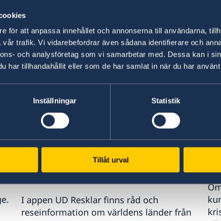
fället inget att rapportera.
cookies
seinformation
e för att anpassa innehållet och annonserna till användarna, tillh
vår trafik. Vi vidarebefordrar även sådana identifierare och anna
nnons- och analysföretag som vi samarbetar med. Dessa kan i sin
09 juli 2026, 10.53
har tillhandahållit eller som de har samlat in när du har använt 
Inställningar
Statistik
Tillåt urval
UD:s reseinformation direkt i
An
fickan
Om 
e.
kun
I appen UD Resklar finns råd och
kri
reseinformation om världens länder från