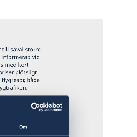
 till såväl större
g informerad vid
as med kort
priser plötsligt
 flygresor, både
ygtrafiken.
Om