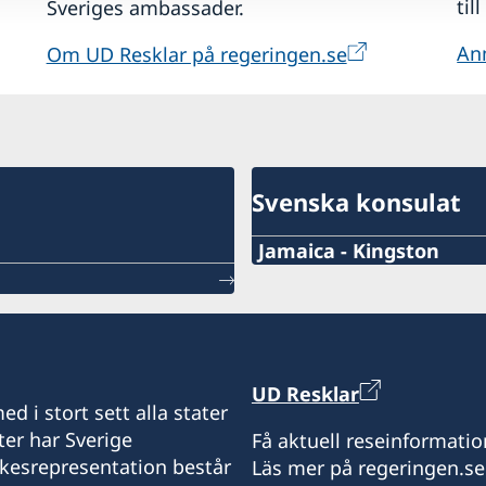
til
Sveriges ambassader.
Anm
Om UD Resklar på regeringen.se
Svenska konsulat
Jamaica - Kingston
Telefonnummer generalk
+1-876-922-5860
Emailadress generalkons
UD Resklar
d i stort sett alla stater
Kingston.Swecons@mfg.
ter har Sverige
Få aktuell reseinformatio
ikesrepresentation består
Läs mer på regeringen.se
Telefaxnummer konsulat