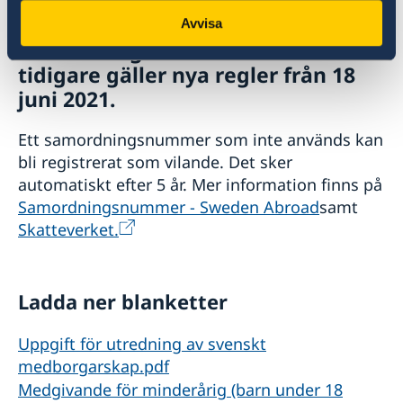
Om du har fått ett
Avvisa
samordningsnummer sedan
tidigare gäller nya regler från 18
juni 2021.
Ett samordningsnummer som inte används kan
bli registrerat som vilande. Det sker
automatiskt efter 5 år. Mer information finns på
Samordningsnummer - Sweden Abroad
samt
Skatteverket.
Ladda ner blanketter
Uppgift för utredning av svenskt
medborgarskap.pdf
Medgivande för minderårig (barn under 18