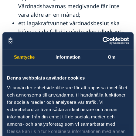
Vårdnadshavarnas medgivande får inte
vara äldre än en månad;
ett lagakraftvunnet vårdnadsbeslut ska
bifogas i de fall där vårdnaden tillerkänts
den ene av föräldrarna eller annan person;
båda föräldrarnas giltiga pass/id-handling
ska uppvisas. Det är inte möjligt att styrka
Samtycke
Information
Om
identiteten med ett provisoriskt pass;
italiensk id-handling för den minderåriga,
Denna webbplats använder cookies
om befintlig;
Vi använder enhetsidentifierare för att anpassa innehållet
beslut om medborgarskap, i de fall där
och annonserna till användarna, tillhandahålla funktioner
barnet fått svenskt eller utländskt
för sociala medier och analysera vår trafik. Vi
medborgarskap efter ansökan eller
vidarebefordrar även sådana identifierare och annan
anmälan (inte från födseln).
information från din enhet till de sociala medier och
annons- och analysföretag som vi samarbetar med.
Ambassaden kan i vissa fall kräva ytterligare
Dessa kan i sin tur kombinera informationen med annan