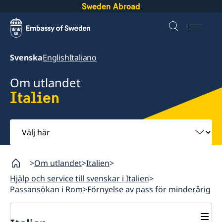
Sweden Abroad
Svenska
English
Italiano
Om utlandet
Italien
Välj
här
Om utlandet
Italien
Hjälp och service till svenskar i Italien
Passansökan i Rom
Förnyelse av pass för minderårig