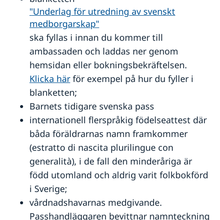
Välsignelse av svenska församlingens präst
Reseinformation
"Underlag för utredning av svenskt
medborgarskap"
Levnadsintyg och Pension
Ambassadens reseinformation
ska fyllas i innan du kommer till
Avgifter
Aktuella händelser
Inför resan
ambassaden och laddas ner genom
Allmänna säkerhetsläget
Resa med barn
Naturförhållanden och katastrofer
hemsidan eller bokningsbekräftelsen.
Larmcentraler
Terrorism
Resa med hund eller katt
Klicka här
för exempel på hur du fyller i
In- och utresebestämmelser
blanketten;
Hälso- och sjukvård
Barnets tidigare svenska pass
Lokala lagar och sedvänjor
Kriminalitet och personlig säkerhet
internationell flerspråkig födelseattest där
Trafiksäkerhet
båda föräldrarnas namn framkommer
Resa i landet
(estratto di nascita plurilingue con
generalità), i de fall den minderåriga är
född utomland och aldrig varit folkbokförd
i Sverige;
vårdnadshavarnas medgivande.
Passhandläggaren bevittnar namnteckning