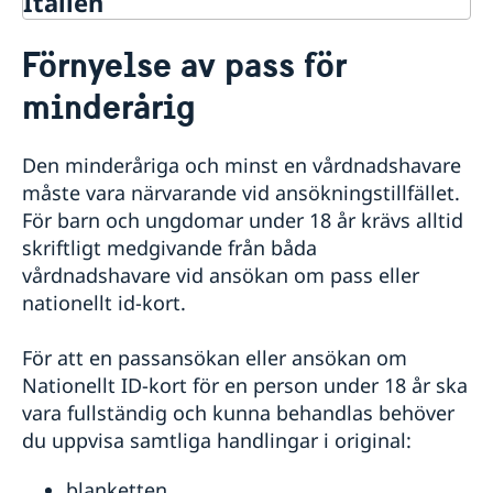
Italien
Rösta i Italien
Förnyelse av pass för
Hjälp och service till svenskar i Italien
minderårig
Rösta i Italien
Nödsituation utomlands
Förlust av pass/ID
Den minderåriga och minst en vårdnadshavare
Passansökan i Rom
Allvarligt sjuk eller skadad
måste vara närvarande vid ansökningstillfället.
Allmän information om pass
Ekonomisk hjälp
För barn och ungdomar under 18 år krävs alltid
Förnyelse av pass för vuxen
Dödsfall
skriftligt medgivande från båda
Förnyelse av pass för minderårig
Brottsoffer
Ansökan om pass för minderårig (första passet)
vårdnadshavare vid ansökan om pass eller
Frihetsberövad i Italien
Ansökan om provisoriskt pass
nationellt id-kort.
Råd i en krissituation
Ansöka om pass i Sverige
Samordningsnummer
För att en passansökan eller ansökan om
Om svenskt medborgarskap
Nationellt ID-kort för en person under 18 år ska
Vigsel i Italien
vara fullständig och kunna behandlas behöver
Svensk medborgare folkbokförd i Sverige
Information inför flytt till Italien
du uppvisa samtliga handlingar i original:
Svensk medborgare folkbokförd i Italien
Arv i internationella situationer
Svensk medborgare folkbokförd i ett tredje land
Översättningar och legaliseringar
blanketten