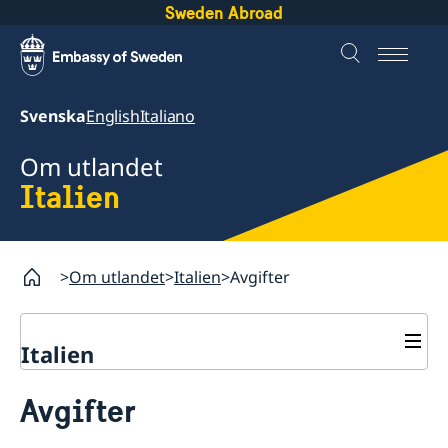
Sweden Abroad
Svenska
English
Italiano
Om utlandet
Italien
Om utlandet
Italien
Avgifter
Italien
Rösta i Italien
Avgifter
Hjälp och service till svenskar i Italien
Rösta i Italien
Reseinformation