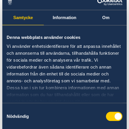
Medborgarskapsärenden
Samtycke
Information
Om
Anmälan om svenskt medborgarskap:
€43
Denna webbplats använder cookies
Migrationsärenden
Vi använder enhetsidentifierare för att anpassa innehållet
och annonserna till användarna, tillhandahålla funktioner
Schengenvisering:
€90
för sociala medier och analysera vår trafik. Vi
vidarebefordrar även sådana identifierare och annan
information från din enhet till de sociala medier och
Nationell visering:
€60
annons- och analysföretag som vi samarbetar med.
Dessa kan i sin tur kombinera informationen med annan
Uppehållstillstånd för besök:
€138
information som du har tillhandahållit eller som de har
samlat in när du har använt deras tjänster.
Uppehålls-/arbetstillstånd för personer vid
Samtyckesval
arbetskraftsinvandring:
€202
Nödvändig