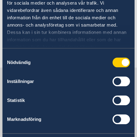
för sociala medier och analysera vår trafik. Vi
Se till att vara försäkrad - Sweden Abroad
.
Resa med husdjur
Service för svenska företag på Island
vidarebefordrar även sådana identifierare och annan
Pass och ID-kort
information från din enhet till de sociala medier och
Anmäla handelshinder
Terrorism och turism
För mer information om hälso- och sjukvård på
annons- och analysföretag som vi samarbetar med.
Läs på om ditt resmål
Island, besök
Dessa kan i sin tur kombinera informationen med annan
Se till att vara försäkrad
Multicultural Information Centres hemsida.
information som du har tillhandahållit eller som de har
samlat in när du har använt deras tjänster.
Senast uppdaterad 17 juli 2026, 13.41
Samtyckesval
Nödvändig
Sverige i Island
Inställningar
Sveriges ambassad
Statistik
Island, Reykjavik
Marknadsföring