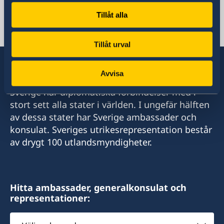
Svenska konsulat
Tillåt alla
Akureyri
Seyðisfjörður
Tillåt urval
Sveriges honorärkonsulat Akureyri
Honorärkonsul Eva Halapi
Sveriges honorärkonsulat Seyðisfjörður
Honorärkonsul Hanna Christel Sigurkarlsdóttir
Avvisa
Tel. +354 891 87 77
Sverige har diplomatiska förbindelser med i
E-post: eva.halapi@gmail.com
Tel. +354 847 7207
stort sett alla stater i världen. I ungefär hälften
E-post: hannachristel@gmail.com
av dessa stater har Sverige ambassader och
Munkaþverárstræti 3
konsulat. Sveriges utrikesrepresentation består
600 Akureyri
Fossgata 4
av drygt 100 utlandsmyndigheter.
Island
710 Seyðisfjörður
Island
Hitta ambassader, generalkonsulat och
representationer:
Välj