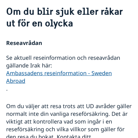
Rösta i Irak
Om du blir sjuk eller råkar
Hjälp till svenskar i Irak
ut för en olycka
Rösta i Irak
Pass utomlands
Pass i Irak
Om svenskt medborgarskap
Reseavrådan
Förlust av pass i Irak
Familjerelaterat tvång
Provisoriskt pass
Barnbortförande
Se aktuell reseinformation och reseavrådan
Nationellt ID-kort
Frihetsberövad i utlandet
gällande Irak här:
Samordningsnummer
Legaliseringar och notarius publicus
Ambassadens reseinformation - Sweden
Om du blir sjuk eller råkar ut för en olycka
Abroad
Dödsfall
Gifta sig utomlands
.
Reseinformation
Om du väljer att resa trots att UD avråder gäller
Service för svenska företag
Ambassadens reseinformation
normalt inte din vanliga reseförsäkring. Det är
Aktuella händelser
Handel med utlandet
Inför resan
viktigt att kontrollera vad som ingår i en
Allmänna säkerhetsläget
Se till att vara försäkrad
reseförsäkring och vilka villkor som gäller för
Terrorism
Behöver jag visum?
den resa du bokat. Kontakta ditt
Naturförhållanden och katastrofer