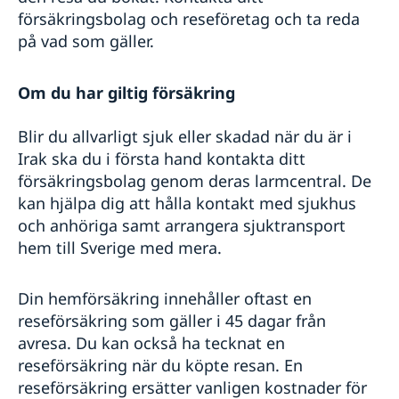
Pass och ID-kort
In- och utresebestämmelser
försäkringsbolag och reseföretag och ta reda
Hälso- och sjukvård
på vad som gäller.
Lokala lagar och sedvänjor
Kriminalitet och personlig säkerhet
Om du har giltig försäkring
Trafiksäkerhet
Resa i landet
Blir du allvarligt sjuk eller skadad när du är i
Irak ska du i första hand kontakta ditt
försäkringsbolag genom deras larmcentral. De
kan hjälpa dig att hålla kontakt med sjukhus
och anhöriga samt arrangera sjuktransport
hem till Sverige med mera.
Din hemförsäkring innehåller oftast en
reseförsäkring som gäller i 45 dagar från
avresa. Du kan också ha tecknat en
reseförsäkring när du köpte resan. En
reseförsäkring ersätter vanligen kostnader för