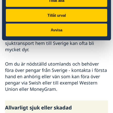
Tillåt alla
verksamheten från Stockholm finns beränsade
möjligheter att ge konsulärt stöd i Irak. Om du
Tillåt urval
vill kan UD hålla dina anhöriga i Sverige
informerade om din situation.
Avvisa
Kostnaden för akut sjukvård i Irak och eventuell
sjuktransport hem till Sverige kan ofta bli
mycket dyr.
Om du är nödställd utomlands och behöver
föra över pengar från Sverige - kontakta i första
hand en anhörig eller vän som kan föra över
pengar via Swish eller till exempel Western
Union eller MoneyGram.
Allvarligt sjuk eller skadad