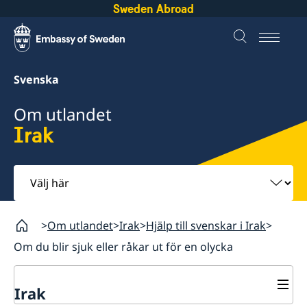
Sweden Abroad
Svenska
Om utlandet
Irak
Välj
här
Om utlandet
Irak
Hjälp till svenskar i Irak
Om du blir sjuk eller råkar ut för en olycka
Irak