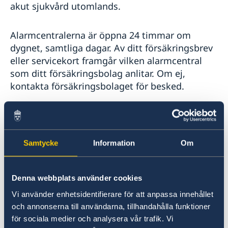
akut sjukvård utomlands.
Alarmcentralerna är öppna 24 timmar om
dygnet, samtliga dagar. Av ditt försäkringsbrev
eller servicekort framgår vilken alarmcentral
som ditt försäkringsbolag anlitar. Om ej,
kontakta försäkringsbolaget för besked.
SOS International A/S
Nitivej 6 DK-2000
Fredriksberg Tel: +45 70 10 50 55
Larmcentralen: +45 70 10 50 50
Fax: +45 70 10
Samtycke
Information
Om
50 56
E-post:
sos@sos.eu
www.sos.dk
Denna webbplats använder cookies
Falck Global Assistance
Mejerivägen 9, Box
44024 SE-100 73 Stockholm Tel: + 46 8 587 717
Vi använder enhetsidentifierare för att anpassa innehållet
17 Fax: + 46 8 505 939 13 E-post:
och annonserna till användarna, tillhandahålla funktioner
fga@falck.com
för sociala medier och analysera vår trafik. Vi