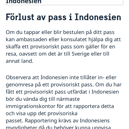
Indonesien
Rösta i Indonesien
Förlust av pass i Indonesien
Hjälp till svenskar i Indonesien
Rösta i Indonesien
Om du tappar eller blir bestulen på ditt pass
Akut hjälp
kan ambassaden eller konsulatet hjälpa dig att
Larmcentraler
Pass i Indonesien
skaffa ett provisoriskt pass som gäller för en
Sjuk eller råkat ut för en olycka
Förlust av pass
resa, oavsett om det är till Sverige eller till
Stulet eller förlorat bank-/kreditkort
Förnyelse av pass
annat land.
Ekonomiskt nödställd
Nationellt id-kort
Samordningsnummer
Observera att Indonesien inte tillåter in- eller
Ansökan om pass för minderårig
genomresa på ett provisoriskt pass. Om du har
Medborgarskap
fått ett provisoriskt pass utfärdat i Indonesien
Om svenskt medborgarskap
Gifta sig i Indonesien
bör du vända dig till närmaste
Dubbelt medborgarskap
Avgifter
immigrationskontor för att rapportera detta
Registrera nyfödd utomlands
Körkort
och visa upp det provisoriska
Utredning av svenskt medborgarskap
Legaliseringar och intyg
passet. Rapportering krävs av Indonesiens
Levnadsintyg
myndigheter då du behöver kunna uppvisa
Arv i internationella situationer i Indonesien