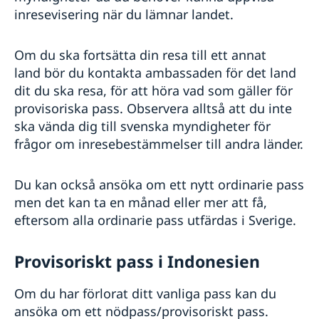
Frihetsberövad i Indonesien
inresevisering när du lämnar landet.
Internetbedrägeri
Reseinformation
Om du ska fortsätta din resa till ett annat
land bör du kontakta ambassaden för det land
Handel mellan Sverige och Indonesien
Ambassadens reseinformation
dit du ska resa, för att höra vad som gäller för
Aktuella händelser
Sweden-Indonesia Sustainability Partnership
provisoriska pass. Observera alltså att du inte
Allmänna säkerhetsläget
ska vända dig till svenska myndigheter för
Terrorism
Naturförhållanden och katastrofer
frågor om inresebestämmelser till andra länder.
In- och utresebestämmelser
Hälso- och sjukvård
Du kan också ansöka om ett nytt ordinarie pass
Lokala lagar och sedvänjor
men det kan ta en månad eller mer att få,
Kriminalitet och personlig säkerhet
eftersom alla ordinarie pass utfärdas i Sverige.
Trafiksäkerhet
Resa i landet
Provisoriskt pass i Indonesien
Om du har förlorat ditt vanliga pass kan du
ansöka om ett nödpass/provisoriskt pass.