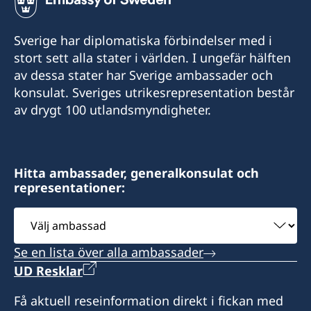
+62-361-282 223
Sverige har diplomatiska förbindelser med i
Mobiltelefon:
stort sett alla stater i världen. I ungefär hälften
av dessa stater har Sverige ambassader och
+62822 6699 6429
konsulat. Sveriges utrikesrepresentation består
av drygt 100 utlandsmyndigheter.
E-post:
swedishconsulatebali@gmail.com
Sveriges konsulat:
Hitta ambassader, generalkonsulat och
representationer:
Segara Village Hotel
Jl. Segara Ayu, Sanur,
Välj
Denpasar 80228
ambassad
Bali - Indonesia
Se en lista över alla ambassader
Besökstid:
UD Resklar
måndag till fredag,
Få aktuell reseinformation direkt i fickan med
kl. 10.00 – 13.00, 14.00 – 15.00