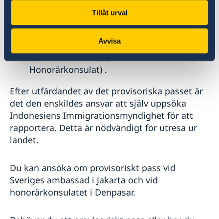
vårdnadshavares medgivande.
Tillåt urval
Avgiften för det provisoriska passet är SEK
1800 i lokal valuta, erläggs med
kortbetalning vid ansökningstillfället
Avvisa
(kontantbetalning gäller endast vid Bali
Honorärkonsulat) .
Efter utfärdandet av det provisoriska passet är
det den enskildes ansvar att själv uppsöka
Indonesiens Immigrationsmyndighet för att
rapportera. Detta är nödvändigt för utresa ur
landet.
Du kan ansöka om provisoriskt pass vid
Sveriges ambassad i Jakarta och vid
honorärkonsulatet i Denpasar.