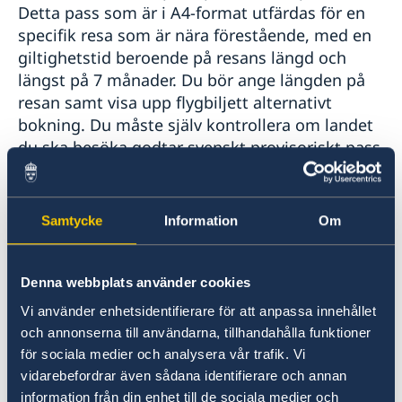
Detta pass som är i A4-format utfärdas för en
specifik resa som är nära förestående, med en
giltighetstid beroende på resans längd och
längst på 7 månader. Du bör ange längden på
resan samt visa upp flygbiljett alternativt
bokning. Du måste själv kontrollera om landet
du ska besöka godtar svenskt provisoriskt pass
i A4-format. Uppgifterna får du lättast genom
att kontakta respektive ambassad eller
resebyrå.
Samtycke
Information
Om
Följande krävs vid ansökan om
Denna webbplats använder cookies
nödpass/provisoriskt pass:
Vi använder enhetsidentifierare för att anpassa innehållet
Personlig inställelse.
och annonserna till användarna, tillhandahålla funktioner
Vid ansökan hos utlandsmyndighet som
för sociala medier och analysera vår trafik. Vi
vidarebefordrar även sådana identifierare och annan
har fotostation behöver ingen
information från din enhet till de sociala medier och