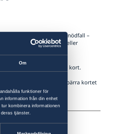
ill resande i Indonesien. I nödfall –
rättats om detta av banken eller
rt.
Om
rige om du blir av med ditt kort.
card så ska du ringa och spärra kortet
andahålla funktioner för
n information från din enhet
 tur kombinera informationen
blir av med ditt kort.
deras tjänster.
Marknadsföring