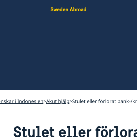
Sweden Abroad
venskar i Indonesien
Akut hjälp
Stulet eller förlorat bank-/k
Stulet eller förlor