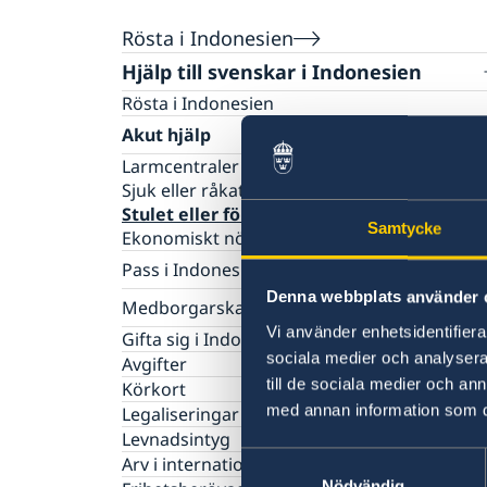
Rösta i Indonesien
Hjälp till svenskar i Indonesien
Rösta i Indonesien
Akut hjälp
Larmcentraler
Sjuk eller råkat ut för en olycka
Stulet eller förlorat bank-/kreditkort
Samtycke
Ekonomiskt nödställd
Pass i Indonesien
Denna webbplats använder 
Förlust av pass
Medborgarskap
Förnyelse av pass
Vi använder enhetsidentifierar
Om svenskt medborgarskap
Gifta sig i Indonesien
Nationellt id-kort
sociala medier och analysera 
Dubbelt medborgarskap
Avgifter
Samordningsnummer
till de sociala medier och a
Registrera nyfödd utomlands
Körkort
Ansökan om pass för minderårig
Utredning av svenskt medborgarskap
med annan information som du 
Legaliseringar och intyg
Levnadsintyg
Samtyckesval
Arv i internationella situationer i Indonesien
Nödvändig