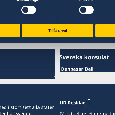
Tillåt urval
p
Svenska konsulat
Denpasar, Bali
Telefon:
+62-361-282 223
Mobiltelefon:
UD Resklar
d i stort sett alla stater
+62822 6699 6429
ter har Sverige
Få aktuell reseinformatio