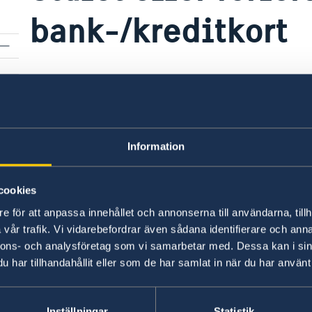
bank-/kreditkort
Av säkerhetsskäl kan vi inte ta emot privatpost t
förlust av bankkort – kan vi, efter att ha under
bankkunden som är i behov av ett nytt kontoko
Information
Spärra Visa-kort:
Kontakta alltid din bank i Sve
Spärra MasterCard:
Om du förlorar ditt Master
cookies
på Mastercard Global Service tel 1 800 80 4594.
e för att anpassa innehållet och annonserna till användarna, tillh
vår trafik. Vi vidarebefordrar även sådana identifierare och anna
nnons- och analysföretag som vi samarbetar med. Dessa kan i sin
Du bör alltid kontakta din bank i Sverige om du 
har tillhandahållit eller som de har samlat in när du har använt 
Senast uppdaterad 10 apr. 2026, 10.15
Inställningar
Statistik