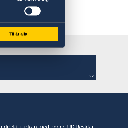
Tillåt alla
n direkt i fickan med appen UD Resklar.