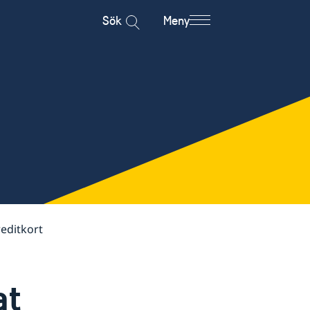
Sök
Meny
reditkort
at