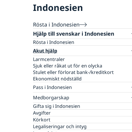
Indonesien
Rösta i Indonesien
Hjälp till svenskar i Indonesien
Rösta i Indonesien
Akut hjälp
Larmcentraler
Sjuk eller råkat ut för en olycka
Stulet eller förlorat bank-/kreditkort
Ekonomiskt nödställd
Pass i Indonesien
Förlust av pass
Medborgarskap
Förnyelse av pass
Om svenskt medborgarskap
Gifta sig i Indonesien
Nationellt id-kort
Dubbelt medborgarskap
Avgifter
Samordningsnummer
Registrera nyfödd utomlands
Körkort
Ansökan om pass för minderårig
Utredning av svenskt medborgarskap
Legaliseringar och intyg