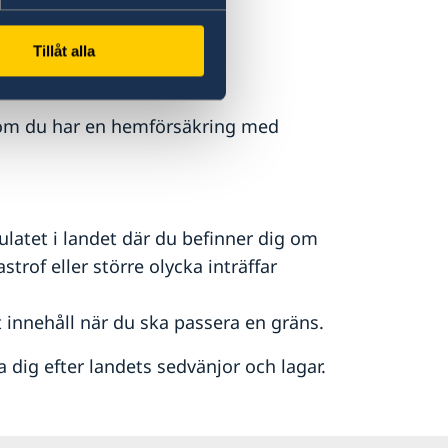
tt i Sverige.
Tillåt alla
a om du har en hemförsäkring med
atet i landet där du befinner dig om
astrof eller större olycka inträffar
 innehåll när du ska passera en gräns.
ta dig efter landets sedvänjor och lagar.