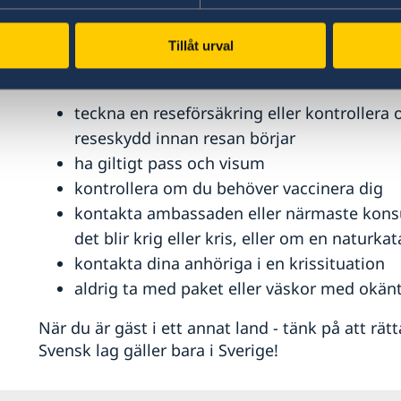
gäller även svensk medborgare som inte är bosa
Tillåt urval
Tänk på att
teckna en reseförsäkring eller kontroller
reseskydd innan resan börjar
ha giltigt pass och visum
kontrollera om du behöver vaccinera dig
kontakta ambassaden eller närmaste konsul
det blir krig eller kris, eller om en naturkat
kontakta dina anhöriga i en krissituation
aldrig ta med paket eller väskor med okänt
När du är gäst i ett annat land - tänk på att rät
Svensk lag gäller bara i Sverige!