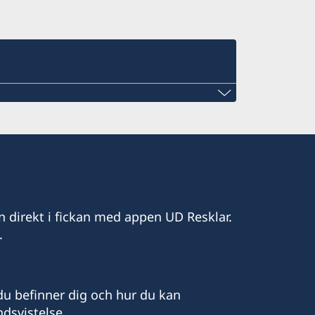
n direkt i fickan med appen UD Resklar.
.
mail.com
u befinner dig och hur du kan
dsvistelse.