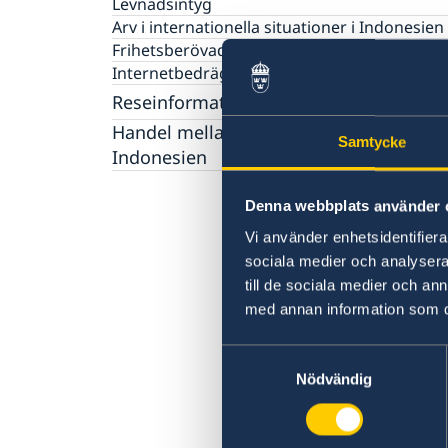
Levnadsintyg
Arv i internationella situationer i Indonesien
Frihetsberövad i Indonesien
Internetbedrägeri
Reseinformation
Handel mellan Sverige och
Ambassadens reseinformation
Samtycke
Indonesien
Aktuella händelser
Sweden-Indonesia Sustainability Partnershi
Allmänna säkerhetsläget
Denna webbplats använder 
Terrorism
Naturförhållanden och katastrofer
Vi använder enhetsidentifierar
In- och utresebestämmelser
sociala medier och analysera 
Hälso- och sjukvård
till de sociala medier och a
Lokala lagar och sedvänjor
med annan information som du 
Kriminalitet och personlig säkerhet
Trafiksäkerhet
Samtyckesval
Resa i landet
Nödvändig