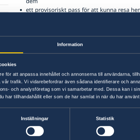
dem
ett provisoriskt pass för att kunna resa he
kan du även få ett ordinarie pass.
Vad kan du inte få hjälp m
Information
valutaväxling och annan bankservice
p
hotell- och biljettbokning
cookies
betalning av skulder, böter eller borgen
e för att anpassa innehållet och annonserna till användarna, tillh
vår trafik. Vi vidarebefordrar även sådana identifierare och anna
nnons- och analysföretag som vi samarbetar med. Dessa kan i sin
Vem kan få hjälp?
har tillhandahållit eller som de har samlat in när du har använt 
svensk medborgare som är bosatt i Sverig
Inställningar
Statistik
flykting eller statslös person som är bosatt
I vissa fall kan även annan utländsk medborgare