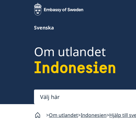
Svenska
Om utlandet
Indonesien
Välj
här
Om utlandet
Indonesien
Hjälp till s