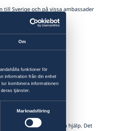
m till Sverige och på vissa ambassader
ed?
Om
andahålla funktioner för
n information från din enhet
 tur kombinera informationen
deras tjänster.
e
Marknadsföring
 i Sverige.
 som är bosatt i Sverige få hjälp. Det