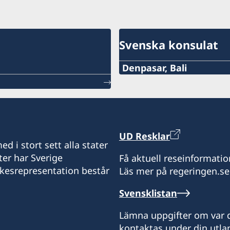
Svenska konsulat
Denpasar, Bali
Telefon:
+62-361-282 223
Mobiltelefon:
UD Resklar
d i stort sett alla stater
+62822 6699 6429
ter har Sverige
Få aktuell reseinformatio
ikesrepresentation består
Läs mer på regeringen.se
E-post:
Svensklistan
swedishconsulatebali@g
Lämna uppgifter om var d
Sveriges konsulat:
kontaktas under din utlan