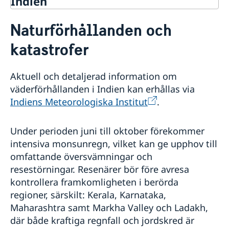
Indien
Rösta i Indien
Naturförhållanden och
Hjälp till svenskar i Indien
katastrofer
Rösta i Indien
Reseinformation Indien
Konsulär hjälp
Ambassaden New Delhi reseinformation
Pass i Indien
Aktuell och detaljerad information om
Aktuella händelser
Förnyelse av pass eller nationellt ID-kort för barn
väderförhållanden i Indien kan erhållas via
Akut hjälp
Allmänna säkerhetsläget i Indien
under 18 år
Indiens Meteorologiska Institut
.
Terrorism
Ekonomiskt nödställd - Hjälp till självhjälp
Arv i internationella situationer
Förnyelse av pass eller nationellt ID-kort för vuxna
Naturförhållanden och katastrofer
Larmcentraler
Förnyelse av körkort
Förlust av pass
In- och utresebestämmelser
Gifta sig i Indien
Under perioden juni till oktober förekommer
Provisoriskt pass
Hälso- och sjukvård
Viseringar till Indien
Nationellt ID-kort
intensiva monsunregn, vilket kan ge upphov till
Lokala lagar och sedvänjor
Surrogat
Samordningsnummer
omfattande översvämningar och
Kriminalitet och personlig säkerhet
Legaliseringar
Ansökan om pass och samordningsnummer för barn
resestörningar. Resenärer bör före avresa
Trafiksäkerhet
Advokatlista
under 18 år
kontrollera framkomligheten i berörda
Om olyckan är framme
regioner, särskilt: Kerala, Karnataka,
Service för svenska företag
Maharashtra samt Markha Valley och Ladakh,
Utvecklingssamarbete
där både kraftiga regnfall och jordskred är