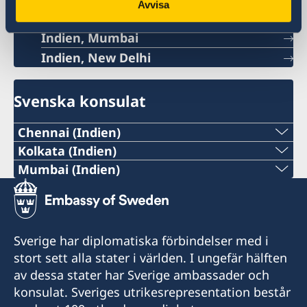
Avvisa
Indien, Mumbai
Indien, New Delhi
Svenska konsulat
Chennai (Indien)
Tel:
Kolkata (Indien)
Tel:
Mumbai (Indien)
+91 44 2811 2232
Tel:
+91 33 2248 2080
E-post:
+91 98195 14916
E-post:
Sverige har diplomatiska förbindelser med i
chennai@consulateofsweden.in
E-post:
stort sett alla stater i världen. I ungefär hälften
kolkata@consulateofsweden.in
Sveriges honorärkonsulat i Chennai
av dessa stater har Sverige ambassader och
generalkonsulat.mumbai@gov.se
6 Cathedral Road
Sveriges honorärkonsulat i Kolkata
konsulat. Sveriges utrikesrepresentation består
Chennai, 600086
15/B Hemanta Basu Sarani