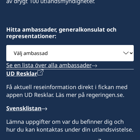
Sveriges Generalkonsulat i Mumbai
av drygt 100 utlandsmyndigheter.
India
Kolkata 700 001
3 Floor, C – 53, TCG Financial Centre
India
G – Block, BKC, Bandra (E)
Öppettider:
Mumbai – 400098
måndag-fredag kl. 10.30-15.00
Öppettider:
Hitta ambassader, generalkonsulat och
representationer:
Tisdag, onsdag och torsdag kl. 10.30-13.30
Konsulära ärenden:
Honorärkonsul
Måndag: 14 - 16
Välj
Upphämtning av UAT-kort:
Tisdag – Fredag: 10 - 12
ambassad
Mr Arun Vasu
Tisdag, onsdag och torsdag kl. 10.30-13.30
Se en lista över alla ambassader
Öppettid:
Assistent
UD Resklar
Måndag – Torsdag: 9 – 17
Honorärkonsul
Mrs Priya Sundararajan
Fredag: 9 – 16.30
Få aktuell reseinformation direkt i fickan med
appen UD Resklar. Läs mer på regeringen.se.
Ms Anjumit Nobis
Generalkonsul
Svensklistan
Assistent
Sven Östberg
Lämna uppgifter om var du befinner dig och
Ms Denise Smith
Assistant
hur du kan kontaktas under din utlandsvistelse.
Ms. Nirmala Mulugu