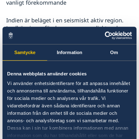
vanligt förekommande
Indien är beläget i en seismiskt aktiv region.
Jordbävningar förekommer sporadiskt, och
skakningar från närliggande jordbävningar,
exempelvis i Nepal, kan även kännas i norra
Indien.
Samtycke
Information
Om
Mellan september och december är östra
Denna webbplats använder cookies
kusten särskilt utsatt för cykloner, orkaner och
tropiska stormar. Dessa väderfenomen kan
Vi använder enhetsidentifierare för att anpassa innehållet
och annonserna till användarna, tillhandahålla funktioner
medföra, kraftiga regnfall, vindar med
för sociala medier och analysera vår trafik. Vi
förödande styrka samt risk för översvämning.
vidarebefordrar även sådana identifierare och annan
information från din enhet till de sociala medier och
Vid kustnära områden förekommer starka
annons- och analysföretag som vi samarbetar med.
undervattensströmmar. Majoriteten av
Dessa kan i sin tur kombinera informationen med annan
stränderna saknar varningsskyltar, fignalsystem
information som du har tillhandahållit eller som de har