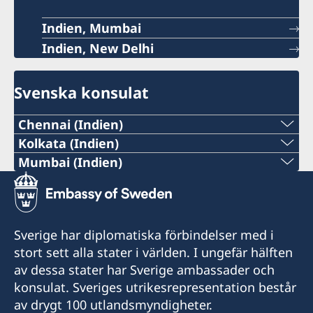
Indien, Mumbai
Indien, New Delhi
Svenska konsulat
Chennai (Indien)
Tel:
Kolkata (Indien)
Tel:
Mumbai (Indien)
+91 44 2811 2232
Tel:
+91 33 2248 2080
E-post:
+91 98195 14916
E-post:
Sverige har diplomatiska förbindelser med i
chennai@consulateofsweden.in
E-post:
stort sett alla stater i världen. I ungefär hälften
kolkata@consulateofsweden.in
Sveriges honorärkonsulat i Chennai
av dessa stater har Sverige ambassader och
generalkonsulat.mumbai@gov.se
6 Cathedral Road
Sveriges honorärkonsulat i Kolkata
konsulat. Sveriges utrikesrepresentation består
Chennai, 600086
15/B Hemanta Basu Sarani
Sveriges Generalkonsulat i Mumbai
av drygt 100 utlandsmyndigheter.