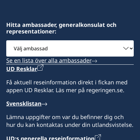
India
Kolkata 700 001
3 Floor, C – 53, TCG Financial Centre
India
G – Block, BKC, Bandra (E)
Öppettider:
Mumbai – 400098
måndag-fredag kl. 10.30-15.00
Öppettider:
Hitta ambassader, generalkonsulat och
representationer:
Tisdag, onsdag och torsdag kl. 10.30-13.30
Konsulära ärenden:
Honorärkonsul
Måndag: 14 - 16
Välj
Upphämtning av UAT-kort:
Tisdag – Fredag: 10 - 12
ambassad
Mr Arun Vasu
Tisdag, onsdag och torsdag kl. 10.30-13.30
Se en lista över alla ambassader
Öppettid:
Assistent
UD Resklar
Måndag – Torsdag: 9 – 17
Honorärkonsul
Mrs Priya Sundararajan
Fredag: 9 – 16.30
Få aktuell reseinformation direkt i fickan med
appen UD Resklar. Läs mer på regeringen.se.
Ms Anjumit Nobis
Generalkonsul
Svensklistan
Assistent
Sven Östberg
Lämna uppgifter om var du befinner dig och
Ms Denise Smith
Assistant
hur du kan kontaktas under din utlandsvistelse.
Ms. Nirmala Mulugu
UD:s generella reseinformation