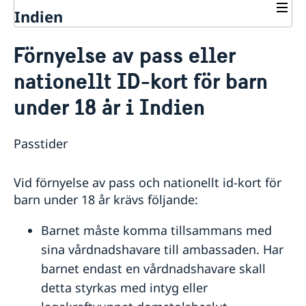
Indien
Rösta i Indien
Förnyelse av pass eller
Hjälp till svenskar i Indien
nationellt ID-kort för barn
Rösta i Indien
Konsulär hjälp
under 18 år i Indien
Pass i Indien
Förnyelse av pass eller nationellt ID-kort för barn
Passtider
under 18 år
Förnyelse av pass eller nationellt ID-kort för vuxna
Förlust av pass
Vid förnyelse av pass och nationellt id-kort för
Provisoriskt pass
barn under 18 år krävs följande:
Nationellt ID-kort
Samordningsnummer
Barnet måste komma tillsammans med
Ansökan om pass och samordningsnummer för barn
sina vårdnadshavare till ambassaden. Har
under 18 år
barnet endast en vårdnadshavare skall
Akut hjälp
detta styrkas med intyg eller
Ekonomiskt nödställd - Hjälp till självhjälp
Arv i internationella situationer
Larmcentraler