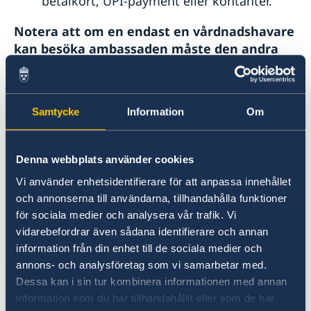
betalkort, UPI-payment eller kontanter.
Notera att om en endast en vårdnadshavare
kan besöka ambassaden måste den andra
vårdnadshavarens medgivande samt
fotolegitimation- eller passkopia lämnas in
via bevittnat dokument via en kompetent
Samtycke
Information
Om
svensk myndighet, det vill säga
passmyndighet i Sverige eller svensk
ambassad eller konsulat i utlandet.
Denna webbplats använder cookies
Vi använder enhetsidentifierare för att anpassa innehållet
Obs! Alla handlingar måste vara
och annonserna till användarna, tillhandahålla funktioner
originalhandlingar.
för sociala medier och analysera vår trafik. Vi
vidarebefordrar även sådana identifierare och annan
För barn under 12 år är giltighetstiden 3 år.
information från din enhet till de sociala medier och
annons- och analysföretag som vi samarbetar med.
Dessa kan i sin tur kombinera informationen med annan
Tidsbokning
information som du har tillhandahållit eller som de har